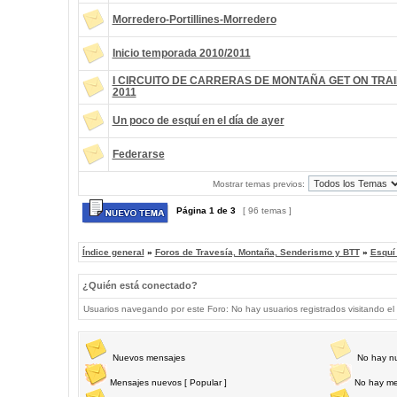
Morredero-Portillines-Morredero
Inicio temporada 2010/2011
I CIRCUITO DE CARRERAS DE MONTAÑA GET ON TRAI
2011
Un poco de esquí en el día de ayer
Federarse
Mostrar temas previos:
Página
1
de
3
[ 96 temas ]
Índice general
»
Foros de Travesía, Montaña, Senderismo y BTT
»
Esquí
¿Quién está conectado?
Usuarios navegando por este Foro: No hay usuarios registrados visitando el 
Nuevos mensajes
No hay n
Mensajes nuevos [ Popular ]
No hay me