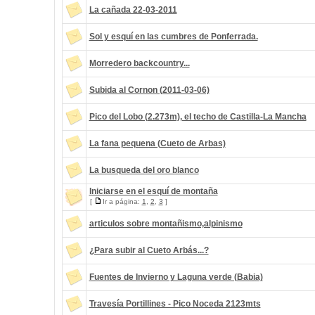
La cañada 22-03-2011
Sol y esquí en las cumbres de Ponferrada.
Morredero backcountry...
Subida al Cornon (2011-03-06)
Pico del Lobo (2.273m), el techo de Castilla-La Mancha
La fana pequena (Cueto de Arbas)
La busqueda del oro blanco
Iniciarse en el esquí de montaña
[
Ir a página:
1
,
2
,
3
]
articulos sobre montañismo,alpinismo
¿Para subir al Cueto Arbás...?
Fuentes de Invierno y Laguna verde (Babia)
Travesía Portillines - Pico Noceda 2123mts