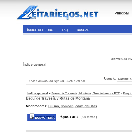
Principal
ÍNDICE DEL FORO
FAQ
BUSCAR
Bienvenido Inv
Índice general
Usuario:
Fecha actual Sab Ago 08, 2026 5:28 am
Índice general
»
Foros de Travesía, Montaña, Senderismo y BTT
»
Esquí
Esquí de Travesía y Rutas de Montaña
Moderadores:
Luisan
,
riomolin
,
edax
,
chustas
Página
1
de
3
[ 96 temas ]