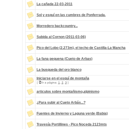
La cañada 22-03-2011
Sol y esquí en las cumbres de Ponferrada.
Morredero backcountry...
Subida al Cornon (2011-03-06)
Pico del Lobo (2.273m), el techo de Castilla-La Mancha
La fana pequena (Cueto de Arbas)
La busqueda del oro blanco
Iniciarse en el esquí de montaña
[
Ir a página:
1
,
2
,
3
]
articulos sobre montañismo,alpinismo
¿Para subir al Cueto Arbás...?
Fuentes de Invierno y Laguna verde (Babia)
Travesía Portillines - Pico Noceda 2123mts