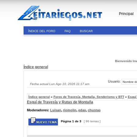
Principal
ÍNDICE DEL FORO
FAQ
BUSCAR
Bienvenido Inv
Índice general
Usuario:
Fecha actual Lun Ago 10, 2026 11:17 am
Índice general
»
Foros de Travesía, Montaña, Senderismo y BTT
»
Esquí
Esquí de Travesía y Rutas de Montaña
Moderadores:
Luisan
,
riomolin
,
edax
,
chustas
Página
1
de
3
[ 96 temas ]