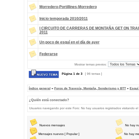
Morredero-Portillines-Morredero
Inicio temporada 2010/2011
I CIRCUITO DE CARRERAS DE MONTAÑA GET ON TRAI
2011
Un poco de esquí en el día de ayer
Federarse
Mostrar temas previos:
Página
1
de
3
[ 96 temas ]
Índice general
»
Foros de Travesía, Montaña, Senderismo y BTT
»
Esquí
¿Quién está conectado?
Usuarios navegando por este Foro: No hay usuarios registrados visitando el 
Nuevos mensajes
No hay n
Mensajes nuevos [ Popular ]
No hay me