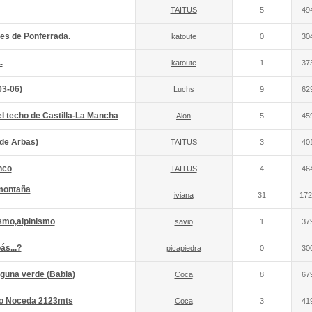
TAITUS
5
49
res de Ponferrada.
katoute
0
30
.
katoute
1
37
03-06)
Luchs
9
62
el techo de Castilla-La Mancha
Alon
5
45
de Arbas)
TAITUS
3
40
nco
TAITUS
4
46
 montaña
iviana
31
172
smo,alpinismo
savio
1
37
ás...?
picapiedra
0
30
aguna verde (Babia)
Coca
8
67
ico Noceda 2123mts
Coca
3
41