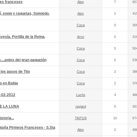
pes franceses
Alon
7
60
í, snow y raquetas, Somiedo.
Alon
2
41
Coca
0
30
esía. Portilla de la Reina.
Arco
0
31
Coca
5
50
...antes del gran paquetón
Coca
6
53
 los pasos de Tito
Coca
2
38
vo en Babia
Coca
2
37
1-02-2012
Luchs
4
48
E LA LUNA
rayjard
0
30
storia...
TAITUS
10
67
ntaña Pirineos Franceses - S.Sta
Alon
2
49