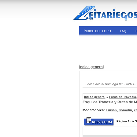
ÍNDICE DEL FORO
FAQ
Índice general
Fecha actual Dom Ago 09, 2026 12
Índice general
»
Foros de Travesía
Esquí de Travesía y Rutas de 
Moderadores:
Luisan
,
riomolin
,
e
Página
1
de
3