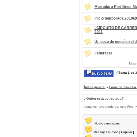
Morredero-Portillines-M
Inicio temporada 2010/2
I CIRCUITO DE CARRE
2011
Un poco de esquí en el d
Federarse
Mostr
Página
1
de
3
Índice general
»
Foros de Travesía
¿Quién está conectado?
Usuarios navegando por este Foro: No
Nuevos mensajes
Mensajes nuevos [ Popular ]