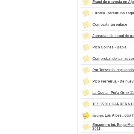
Esquí de travesía en Al
I Trofeo Torrebruno esqu
Compartir un enlace
Jornadas de esqui de trav
Pico Colines - Babia
Comprobando las nieves.
Por Torrestío...siguiendo
Pico Ferreirua - De nue
La Cueta - Peña Orniz 1
10/03/2011 CARRERA D
Los Alpes...otra hi
Movido:
Encuentro int. Esquí Mo
2011