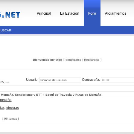
Principal
La Estación
Foro
Alojamientos
BUSCAR
Bienvenido Invitado
(
Identificarse
|
Registrarse
)
Usuario:
Contraseña:
:25 pm
, Montaña, Senderismo y BTT
»
Esquí de Travesía y Rutas de Montaña
Montaña
dax
,
chustas
[ 96 temas ]