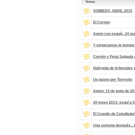
Temas
SOMIEDO, ABRIL 2015
El Cornon
Aneto con esquís, 24 m
Y empezamos la tempora
Cornón y Pena Salgada c
Güérgola de Arbeyales 
Un paseo por Torrestio
Aneto: 15 de junio de 20
20 mayo 2013: esquí a 5
El Cogollo de Cebolledo
Una semana después....l