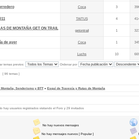
orredero
Coca
3
39
011
TAITUS
4
41
RAS DE MONTAÑA GET ON TRAIL
getontrail
1
32
ía de ayer
Coca
1
34
Luchs
10
66
ar temas previos:
Ordenar por
[ 96 temas ]
, Montaña, Senderismo y BTT
»
Esquí de Travesía y Rutas de Montaña
 hay usuarios registrados visitando el Foro y 29 invitados
No hay nuevos mensajes
No hay mensajes nuevos [ Popular ]