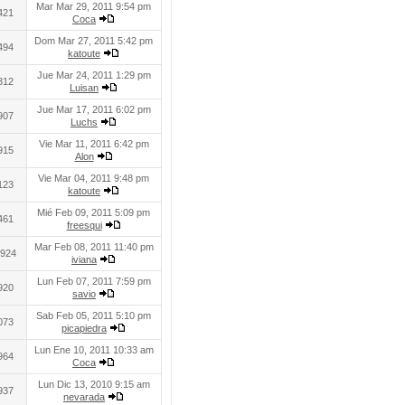
Mar Mar 29, 2011 9:54 pm
421
Coca
Dom Mar 27, 2011 5:42 pm
494
katoute
Jue Mar 24, 2011 1:29 pm
312
Luisan
Jue Mar 17, 2011 6:02 pm
907
Luchs
Vie Mar 11, 2011 6:42 pm
915
Alon
Vie Mar 04, 2011 9:48 pm
123
katoute
Mié Feb 09, 2011 5:09 pm
461
freesqui
Mar Feb 08, 2011 11:40 pm
924
iviana
Lun Feb 07, 2011 7:59 pm
920
savio
Sab Feb 05, 2011 5:10 pm
073
picapiedra
Lun Ene 10, 2011 10:33 am
964
Coca
Lun Dic 13, 2010 9:15 am
937
nevarada