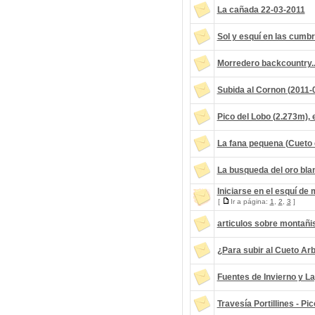
La cañada 22-03-2011
Sol y esquí en las cumb
Morredero backcountry..
Subida al Cornon (2011-
Pico del Lobo (2.273m), 
La fana pequena (Cueto 
La busqueda del oro bla
Iniciarse en el esquí de
[
Ir a página:
1
,
2
,
3
]
articulos sobre montañi
¿Para subir al Cueto Arb
Fuentes de Invierno y L
Travesía Portillines - P