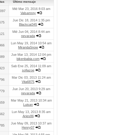
tas
Último mensaje
Mié Mar 23, 2016 8:03 am
097
Valsamrey
Jue Dic 18, 2014 1:35 pm
675
Blackcat345
Mié Jun 04, 2014 8:44 am
121
nevarada
Lun May 19, 2014 10:54 am
466
MirandaSnow
Jue Mar 13, 2014 12:04 pm
089
bikenbabia.com
Sab Ene 25, 2014 11:09 am
423
sofiazoe
Mar Dic 03, 2013 11:24 am
796
Vita6875
Jue Jun 20, 2013 9:29 am
779
nevarada
Mar May 21, 2013 10:34 am
659
Luisan
Lun May 13, 2013 8:35 am
662
Aries86
Jue May 09, 2013 10:37 am
785
Henry07
Vie Mar 08, 2013 4:55 pm