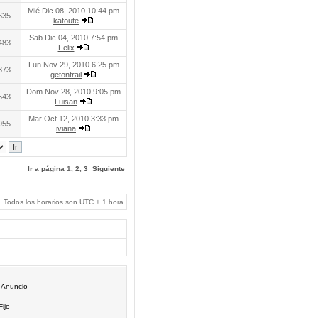
Mié Dic 08, 2010 10:44 pm
635
katoute
Sab Dic 04, 2010 7:54 pm
483
Felix
Lun Nov 29, 2010 6:25 pm
373
getontrail
Dom Nov 28, 2010 9:05 pm
543
Luisan
Mar Oct 12, 2010 3:33 pm
955
iviana
Ir a página
1
,
2
,
3
Siguiente
Todos los horarios son UTC + 1 hora
Anuncio
Fijo