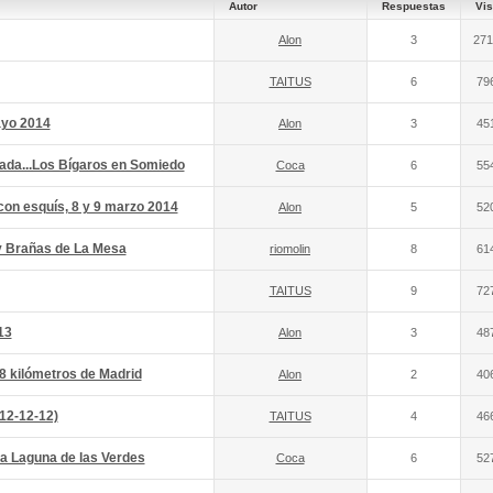
Autor
Respuestas
Vis
Alon
3
271
TAITUS
6
79
ayo 2014
Alon
3
45
da...Los Bígaros en Somiedo
Coca
6
55
on esquís, 8 y 9 marzo 2014
Alon
5
52
y Brañas de La Mesa
riomolin
8
61
TAITUS
9
72
13
Alon
3
48
8 kilómetros de Madrid
Alon
2
40
(12-12-12)
TAITUS
4
46
a Laguna de las Verdes
Coca
6
52