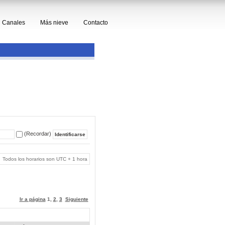
Canales
Más nieve
Contacto
(Recordar)
Todos los horarios son UTC + 1 hora
Ir a página
1
,
2
,
3
Siguiente