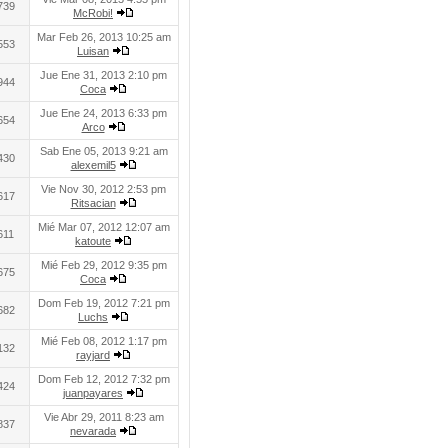
739
McRobi!
Mar Feb 26, 2013 10:25 am
553
Luisan
Jue Ene 31, 2013 2:10 pm
944
Coca
Jue Ene 24, 2013 6:33 pm
654
Arco
Sab Ene 05, 2013 9:21 am
430
alexemil5
Vie Nov 30, 2012 2:53 pm
617
Ritsacian
Mié Mar 07, 2012 12:07 am
611
katoute
Mié Feb 29, 2012 9:35 pm
675
Coca
Dom Feb 19, 2012 7:21 pm
682
Luchs
Mié Feb 08, 2012 1:17 pm
132
rayjard
Dom Feb 12, 2012 7:32 pm
424
juanpayares
Vie Abr 29, 2011 8:23 am
837
nevarada