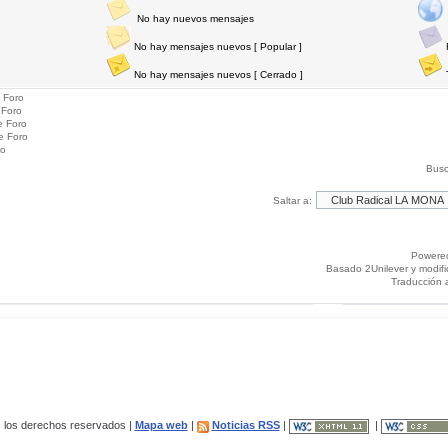
No hay nuevos mensajes
No hay mensajes nuevos [ Popular ]
No hay mensajes nuevos [ Cerrado ]
 Foro
 Foro
e Foro
e Foro
ro
Busc
Saltar a:
Powere
Basado 2Unilever y modif
Traducción 
los derechos reservados |
Mapa web
|
Noticias RSS
|
|