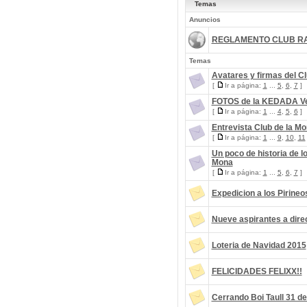
Temas
Anuncios
REGLAMENTO CLUB RA
Temas
Avatares y firmas del C
[
Ir a página:
1
...
5
,
6
,
7
]
FOTOS de la KEDADA Ve
[
Ir a página:
1
...
4
,
5
,
6
]
Entrevista Club de la Mo
[
Ir a página:
1
...
9
,
10
,
11
Un poco de historia de l
Mona
[
Ir a página:
1
...
5
,
6
,
7
]
Expedicion a los Pirineo
Nueve aspirantes a direc
Loteria de Navidad 2015
FELICIDADES FELIXX!!
Cerrando Boi Taull 31 d