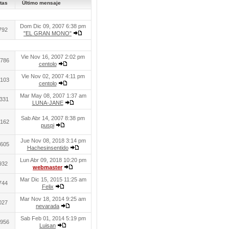
tas
Último mensaje
Dom Dic 09, 2007 6:38 pm
792
"EL GRAN MONO"
Vie Nov 16, 2007 2:02 pm
786
centolo
Vie Nov 02, 2007 4:11 pm
103
centolo
Mar May 08, 2007 1:37 am
331
LUNA-JANE
Sab Abr 14, 2007 8:38 pm
162
puspi
Jue Nov 08, 2018 3:14 pm
605
Hachesinsentido
Lun Abr 09, 2018 10:20 pm
932
webmaster
Mar Dic 15, 2015 11:25 am
744
Felix
Mar Nov 18, 2014 9:25 am
027
nevarada
Sab Feb 01, 2014 5:19 pm
956
Luisan