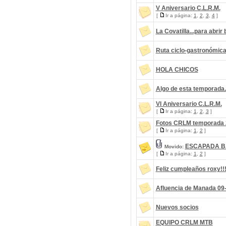
V Aniversario C.L.R.M.
[
Ir a página:
1
,
2
,
3
,
4
]
La Covatilla...para abrir 
Ruta ciclo-gastronómic
HOLA CHICOS
Algo de esta temporada..
VI Aniversario C.L.R.M.
[
Ir a página:
1
,
2
,
3
]
Fotos CRLM temporada 
[
Ir a página:
1
,
2
]
ESCAPADA BA
Movido:
[
Ir a página:
1
,
2
]
Feliz cumpleaños roxy!!
Afluencia de Manada 09
Nuevos socios
EQUIPO CRLM MTB