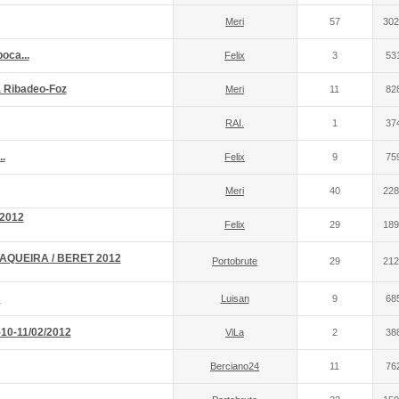
Meri
57
302
boca...
Felix
3
53
a Ribadeo-Foz
Meri
11
82
RAI.
1
37
.
Felix
9
75
Meri
40
228
2012
Felix
29
189
QUEIRA / BERET 2012
Portobrute
29
212
!
Luisan
9
68
-10-11/02/2012
ViLa
2
38
Berciano24
11
76