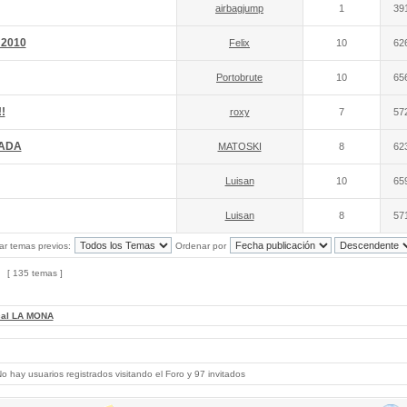
airbagjump
1
39
 2010
Felix
10
62
Portobrute
10
65
!
roxy
7
57
NADA
MATOSKI
8
62
Luisan
10
65
Luisan
8
57
ar temas previos:
Ordenar por
[ 135 temas ]
cal LA MONA
 hay usuarios registrados visitando el Foro y 97 invitados