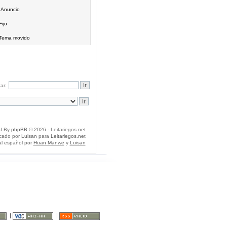
Anuncio
Fijo
Tema movido
ar:
d By
phpBB
© 2026 - Leitariegos.net
icado por
Luisan
para
Leitariegos.net
al español por
Huan Manwë
y
Luisan
|
|