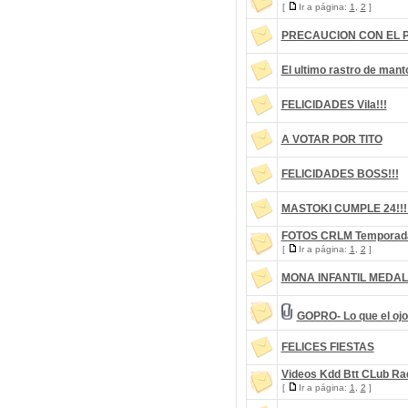
[
Ir a página:
1
,
2
]
PRECAUCION CON EL 
El ultimo rastro de mant
FELICIDADES Vila!!!
A VOTAR POR TITO
FELICIDADES BOSS!!!
MASTOKI CUMPLE 24!!!
FOTOS CRLM Temporad
[
Ir a página:
1
,
2
]
MONA INFANTIL MEDAL
GOPRO- Lo que el ojo 
FELICES FIESTAS
Videos Kdd Btt CLub Ra
[
Ir a página:
1
,
2
]