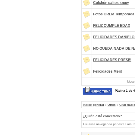
Colchón saltos snow
Fotos CRLM Temporada
FELIZ CUMPLE EDAX
FELICIDADES DANIELO!
NO QUEDA NADA DE 
FELICIDADES PRESI!!
Felicidades Meri!
Mostr
Página
1
de
4
Índice general
»
Otros
»
Club Radi
¿Quién está conectado?
Usuarios navegando por este Foro: No