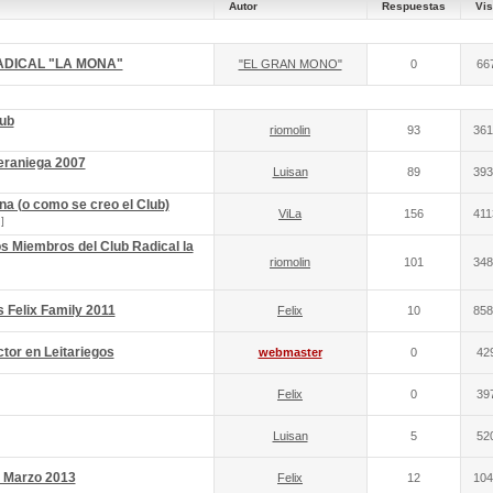
Autor
Respuestas
Vis
DICAL "LA MONA"
"EL GRAN MONO"
0
66
lub
riomolin
93
361
raniega 2007
Luisan
89
393
na (o como se creo el Club)
ViLa
156
411
]
os Miembros del Club Radical la
riomolin
101
348
s Felix Family 2011
Felix
10
858
tor en Leitariegos
webmaster
0
42
Felix
0
39
Luisan
5
52
e Marzo 2013
Felix
12
104