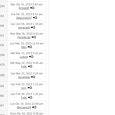
Mar Dic 31, 2013 8:53 am
234
Krista68
Jue Dic 26, 2013 6:41 am
152
AdaLena147
Jue Jun 06, 2013 1:34 pm
849
nevarada
Mar Mar 26, 2013 5:42 pm
412
Portobrute
Lun Mar 25, 2013 11:54 am
978
Meri
Mié Mar 13, 2013 9:11 pm
100
Luisan
Mié May 02, 2012 9:44 am
675
Felix
Jue Mar 22, 2012 9:34 am
490
nevarada
Jue Feb 23, 2012 1:13 pm
534
roxy
Jue Feb 09, 2012 1:16 pm
805
Felix
Lun Dic 19, 2011 12:59 pm
267
Berciano24
Dom Dic 04, 2011 9:38 pm