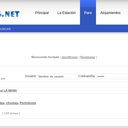
Principal
La Estación
Foro
Alojamientos
BUSCAR
Bienvenido Invitado
(
Identificarse
|
Registrarse
)
Usuario:
Contraseña:
0 pm
cal LA MONA
dax
,
chustas
,
Portobrute
[ 135 temas ]