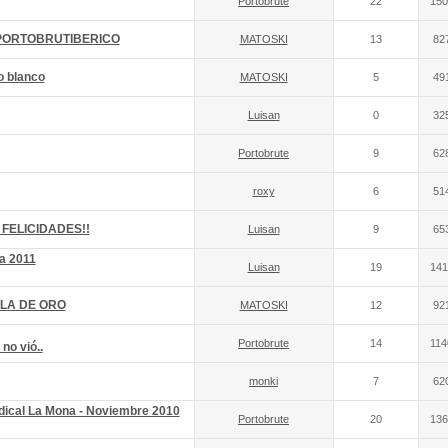
Portobrute
22
150
PORTOBRUTIBERICO
MATOSKI
13
82
o blanco
MATOSKI
5
49
Luisan
0
32
Portobrute
9
62
roxy
6
51
 FELICIDADES!!
Luisan
9
65
a 2011
Luisan
19
141
LA DE ORO
MATOSKI
12
92
Portobrute
14
114
no vió..
monki
7
62
dical La Mona - Noviembre 2010
Portobrute
20
136