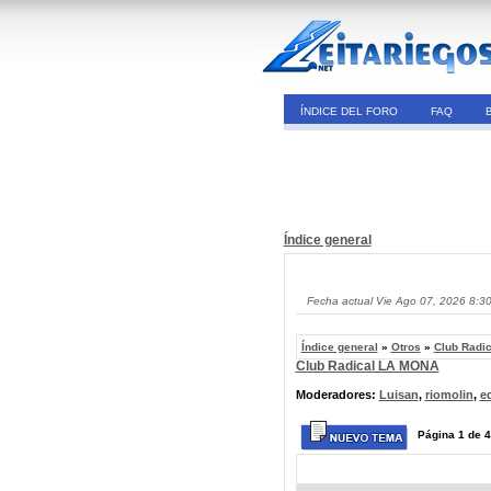
ÍNDICE DEL FORO
FAQ
Índice general
Fecha actual Vie Ago 07, 2026 8:3
Índice general
»
Otros
»
Club Radi
Club Radical LA MONA
Moderadores:
Luisan
,
riomolin
,
e
Página
1
de
4