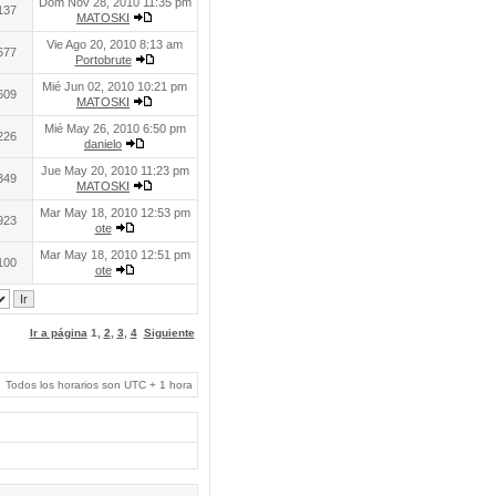
Dom Nov 28, 2010 11:35 pm
137
MATOSKI
Vie Ago 20, 2010 8:13 am
677
Portobrute
Mié Jun 02, 2010 10:21 pm
609
MATOSKI
Mié May 26, 2010 6:50 pm
226
danielo
Jue May 20, 2010 11:23 pm
349
MATOSKI
Mar May 18, 2010 12:53 pm
923
ote
Mar May 18, 2010 12:51 pm
100
ote
Ir a página
1
,
2
,
3
,
4
Siguiente
Todos los horarios son UTC + 1 hora