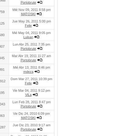
968
Portobrute
Mié Nov 09, 2011 8:58 pm
759
MATOSKI
Jue May 26, 2011 5:00 pm
125
Felix
Mié May 04, 2011 9:05 pm
580
Luisan
Lun Abr 25, 2011 7:35 pm
807
Portobrute
Mar Abr 19, 2011 11:27 am
445
Portobrute
Mié Abr 13, 2011 8:46 pm
391
mdeza
Dom Mar 27, 2011 10:39 pm
912
Felix
Vie Mar 04, 2011 9:12 pm
195
ViLa
Lun Feb 28, 2011 8:47 pm
043
Portobrute
Vie Dic 24, 2010 6:09 pm
063
MATOSKI
Jue Dic 23, 2010 9:17 am
287
Portobrute