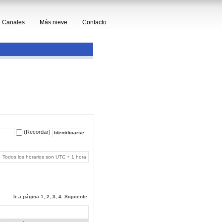
Canales
Más nieve
Contacto
(Recordar)
Todos los horarios son UTC + 1 hora
Ir a página
1
,
2
,
3
,
4
Siguiente