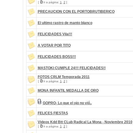
[
Ir a página:
1
,
2
]
PRECAUCION CON EL PORTOBRUTIBERICO
El ultimo rastro de manto blanco
FELICIDADES Vila!!!
A VOTAR POR TITO
FELICIDADES BOSS!!!
MASTOKI CUMPLE 24!!! FELICIDADES!!
FOTOS CRLM Temporada 2011
[
Ir a página:
1
,
2
]
MONA INFANTIL MEDALLA DE ORO
GOPRO- Lo que el ojo no vió..
FELICES FIESTAS
Videos Kdd Btt CLub Radical La Mona - Noviembre 2010
[
Ir a página:
1
,
2
]