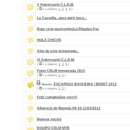
V Aniversario C.L.R.M.
[
Ir a página:
1
,
2
,
3
,
4
]
La Covatilla...para abrir boca...
Ruta ciclo-gastronómica Ribadeo-Foz
HOLA CHICOS
Algo de esta temporada...
VI Aniversario C.L.R.M.
[
Ir a página:
1
,
2
,
3
]
Fotos CRLM temporada 2012
[
Ir a página:
1
,
2
]
ESCAPADA BAQUEIRA / BERET 2012
Movido:
[
Ir a página:
1
,
2
]
Feliz cumpleaños roxy!!!
Afluencia de Manada 09-10-11/02/2012
Nuevos socios
EQUIPO CRLM MTB