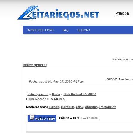
Principal
ÍNDICE DEL FORO
FAQ
BUSCAR
Bienvenido Inv
Índice general
Usuario:
Fecha actual Vie Ago 07, 2026 4:17 am
Índice general
»
Otros
»
Club Radical LA MONA
Club Radical LA MONA
Moderadores:
Luisan
,
riomolin
,
edax
,
chustas
,
Portobrute
Página
1
de
4
[ 135 temas ]