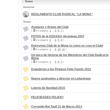
Temas
Anuncios
REGLAMENTO CLUB RADICAL "LA MONA"
Temas
Avatares y firmas del Club
[
Ir a página:
1
...
5
,
6
,
7
]
FOTOS de la KEDADA Veraniega 2007
[
Ir a página:
1
...
4
,
5
,
6
]
Entrevista Club de la Mona (o como se creo el Club)
[
Ir a página:
1
...
9
,
10
,
11
]
Un poco de historia de los Miembros del Club Radical la
Mona
[
Ir a página:
1
...
5
,
6
,
7
]
Expedicion a los Pirineos Felix Family 2011
Nueve aspirantes a director en Leitariegos
Loteria de Navidad 2015
FELICIDADES FELIXX!!
Cerrando Boi Taull 31 de Marzo 2013