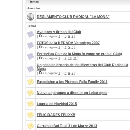
Temas
Anuncios
REGLAMENTO CLUB RADICAL "LA MONA"
Temas
Avatares y firmas del Club
[
Ir a página:
1
...
5
,
6
,
7
]
FOTOS de la KEDADA Veraniega 2007
[
Ir a página:
1
...
4
,
5
,
6
]
Entrevista Club de la Mona (o como se creo el Club)
[
Ir a página:
1
...
9
,
10
,
11
]
Un poco de historia de los Miembros del Club Radical la
Mona
[
Ir a página:
1
...
5
,
6
,
7
]
Expedicion a los Pirineos Felix Family 2011
Nueve aspirantes a director en Leitariegos
Loteria de Navidad 2015
FELICIDADES FELIXX!!
Cerrando Boi Taull 31 de Marzo 2013