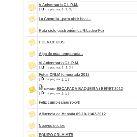
V Aniversario C.L.R.M.
[
Ir a página:
1
,
2
,
3
,
4
]
La Covatilla...para abrir boca...
Ruta ciclo-gastronómica Ribadeo-Foz
HOLA CHICOS
Algo de esta temporada...
VI Aniversario C.L.R.M.
[
Ir a página:
1
,
2
,
3
]
Fotos CRLM temporada 2012
[
Ir a página:
1
,
2
]
ESCAPADA BAQUEIRA / BERET 2012
Movido:
[
Ir a página:
1
,
2
]
Feliz cumpleaños roxy!!!
Afluencia de Manada 09-10-11/02/2012
Nuevos socios
EQUIPO CRLM MTB