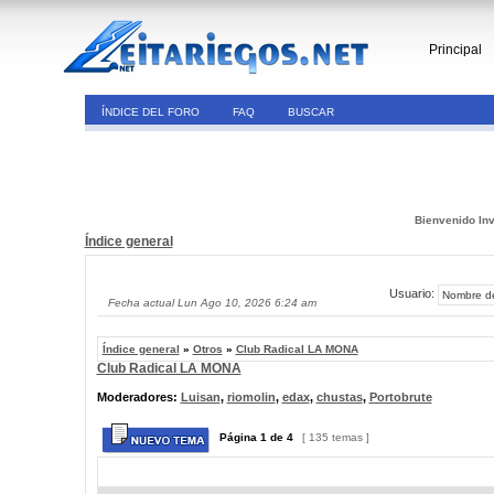
Principal
ÍNDICE DEL FORO
FAQ
BUSCAR
Bienvenido Inv
Índice general
Usuario:
Fecha actual Lun Ago 10, 2026 6:24 am
Índice general
»
Otros
»
Club Radical LA MONA
Club Radical LA MONA
Moderadores:
Luisan
,
riomolin
,
edax
,
chustas
,
Portobrute
Página
1
de
4
[ 135 temas ]