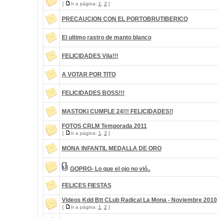
[
Ir a página:
1
,
2
]
PRECAUCION CON EL PORTOBRUTIBERICO
El ultimo rastro de manto blanco
FELICIDADES Vila!!!
A VOTAR POR TITO
FELICIDADES BOSS!!!
MASTOKI CUMPLE 24!!! FELICIDADES!!
FOTOS CRLM Temporada 2011
[
Ir a página:
1
,
2
]
MONA INFANTIL MEDALLA DE ORO
GOPRO- Lo que el ojo no vió..
FELICES FIESTAS
Videos Kdd Btt CLub Radical La Mona - Noviembre 2010
[
Ir a página:
1
,
2
]