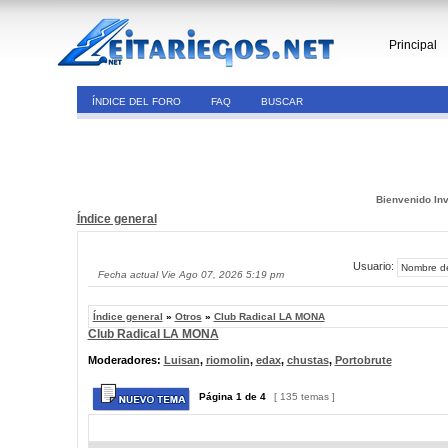
Principal
ÍNDICE DEL FORO
FAQ
BUSCAR
Bienvenido Inv
Índice general
Usuario:
Fecha actual Vie Ago 07, 2026 5:19 pm
Índice general
»
Otros
»
Club Radical LA MONA
Club Radical LA MONA
Moderadores:
Luisan
,
riomolin
,
edax
,
chustas
,
Portobrute
Página
1
de
4
[ 135 temas ]