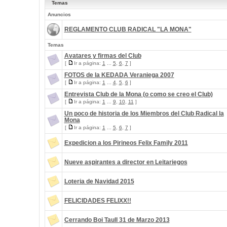
Temas
Anuncios
REGLAMENTO CLUB RADICAL "LA MONA"
Temas
Avatares y firmas del Club
[
Ir a página:
1
...
5
,
6
,
7
]
FOTOS de la KEDADA Veraniega 2007
[
Ir a página:
1
...
4
,
5
,
6
]
Entrevista Club de la Mona (o como se creo el Club)
[
Ir a página:
1
...
9
,
10
,
11
]
Un poco de historia de los Miembros del Club Radical la
Mona
[
Ir a página:
1
...
5
,
6
,
7
]
Expedicion a los Pirineos Felix Family 2011
Nueve aspirantes a director en Leitariegos
Loteria de Navidad 2015
FELICIDADES FELIXX!!
Cerrando Boi Taull 31 de Marzo 2013