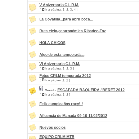
V Aniversario C.L.R.M.
[
Ir a página:
1
,
2
,
3
,
4
]
La Covatilla...para abrir boca...
Ruta ciclo-gastronómica Ribadeo-Foz
HOLA CHICOS
Algo de esta temporada...
VI Aniversario C.L.R.M.
[
Ir a página:
1
,
2
,
3
]
Fotos CRLM temporada 2012
[
Ir a página:
1
,
2
]
ESCAPADA BAQUEIRA / BERET 2012
Movido:
[
Ir a página:
1
,
2
]
Feliz cumpleaños roxy!!!
Afluencia de Manada 09-10-11/02/2012
Nuevos socios
EQUIPO CRLM MTB