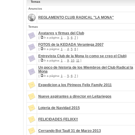
Temas
Anuncios
REGLAMENTO CLUB RADICAL "LA MONA"
Temas
Avatares y firmas del Club
[
Ir a página:
1
...
5
,
6
,
7
]
FOTOS de la KEDADA Veraniega 2007
[
Ir a página:
1
...
4
,
5
,
6
]
Entrevista Club de la Mona (o como se creo el Club)
[
Ir a página:
1
...
9
,
10
,
11
]
Un poco de historia de los Miembros del Club Radical la
Mona
[
Ir a página:
1
...
5
,
6
,
7
]
Expedicion a los Pirineos Felix Family 2011
Nueve aspirantes a director en Leitariegos
Loteria de Navidad 2015
FELICIDADES FELIXX!!
Cerrando Boi Taull 31 de Marzo 2013