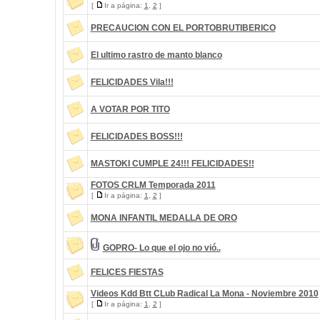
[
Ir a página:
1
,
2
]
PRECAUCION CON EL PORTOBRUTIBERICO
El ultimo rastro de manto blanco
FELICIDADES Vila!!!
A VOTAR POR TITO
FELICIDADES BOSS!!!
MASTOKI CUMPLE 24!!! FELICIDADES!!
FOTOS CRLM Temporada 2011
[
Ir a página:
1
,
2
]
MONA INFANTIL MEDALLA DE ORO
GOPRO- Lo que el ojo no vió..
FELICES FIESTAS
Videos Kdd Btt CLub Radical La Mona - Noviembre 2010
[
Ir a página:
1
,
2
]