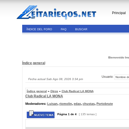
Principal
ÍNDICE DEL FORO
FAQ
BUSCAR
Bienvenido Inv
Índice general
Usuario:
Fecha actual Sab Ago 08, 2026 3:34 pm
Índice general
»
Otros
»
Club Radical LA MONA
Club Radical LA MONA
Moderadores:
Luisan
,
riomolin
,
edax
,
chustas
,
Portobrute
Página
1
de
4
[ 135 temas ]