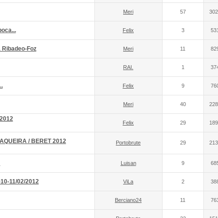
Meri
57
302
boca...
Felix
3
53
a Ribadeo-Foz
Meri
11
82
RAI.
1
37
.
Felix
9
76
Meri
40
228
2012
Felix
29
189
QUEIRA / BERET 2012
Portobrute
29
213
!
Luisan
9
68
-10-11/02/2012
ViLa
2
38
Berciano24
11
76