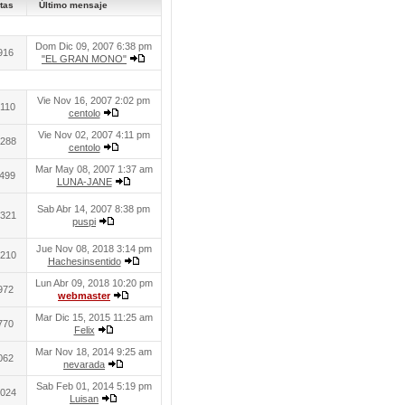
tas
Último mensaje
Dom Dic 09, 2007 6:38 pm
916
"EL GRAN MONO"
Vie Nov 16, 2007 2:02 pm
110
centolo
Vie Nov 02, 2007 4:11 pm
288
centolo
Mar May 08, 2007 1:37 am
499
LUNA-JANE
Sab Abr 14, 2007 8:38 pm
321
puspi
Jue Nov 08, 2018 3:14 pm
210
Hachesinsentido
Lun Abr 09, 2018 10:20 pm
972
webmaster
Mar Dic 15, 2015 11:25 am
770
Felix
Mar Nov 18, 2014 9:25 am
062
nevarada
Sab Feb 01, 2014 5:19 pm
024
Luisan