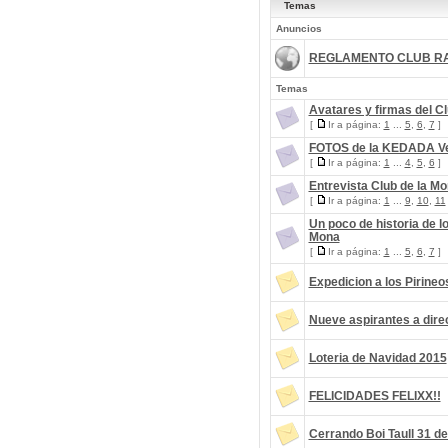
Temas
Anuncios
REGLAMENTO CLUB RA
Temas
Avatares y firmas del C
[
Ir a página:
1
...
5
,
6
,
7
]
FOTOS de la KEDADA Ve
[
Ir a página:
1
...
4
,
5
,
6
]
Entrevista Club de la Mo
[
Ir a página:
1
...
9
,
10
,
11
Un poco de historia de l
Mona
[
Ir a página:
1
...
5
,
6
,
7
]
Expedicion a los Pirineo
Nueve aspirantes a direc
Loteria de Navidad 2015
FELICIDADES FELIXX!!
Cerrando Boi Taull 31 d