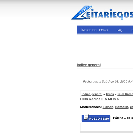
ÍNDICE DEL FORO
FAQ
Índice general
Fecha actual Sab Ago 08, 2026 9:
Índice general
»
Otros
»
Club Radi
Club Radical LA MONA
Moderadores:
Luisan
,
riomolin
,
e
Página
1
de
4