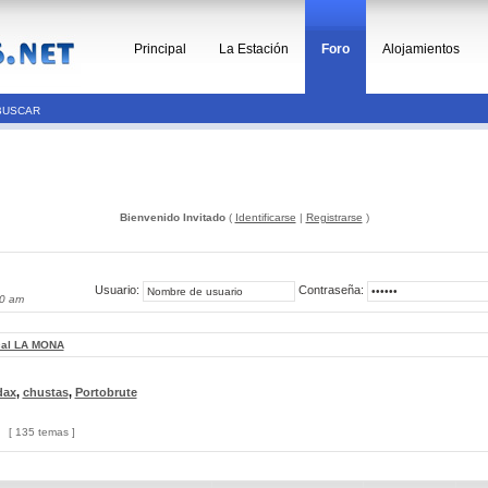
Principal
La Estación
Foro
Alojamientos
BUSCAR
Bienvenido Invitado
(
Identificarse
|
Registrarse
)
Usuario:
Contraseña:
40 am
cal LA MONA
dax
,
chustas
,
Portobrute
[ 135 temas ]