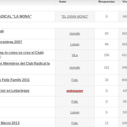
Autor
Respuestas
Vis
DICAL "LA MONA"
"EL GRAN MONO"
0
66
lub
riomolin
93
362
raniega 2007
Luisan
89
393
na (o como se creo el Club)
ViLa
156
411
]
os Miembros del Club Radical la
riomolin
101
348
s Felix Family 2011
Felix
10
859
tor en Leitariegos
webmaster
0
42
Felix
0
39
Luisan
5
52
e Marzo 2013
Felix
12
105