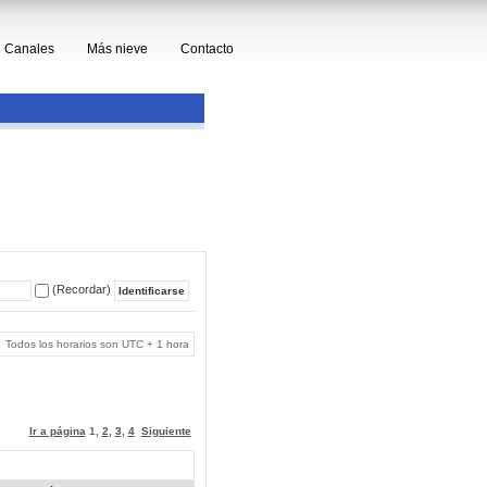
Canales
Más nieve
Contacto
(Recordar)
Todos los horarios son UTC + 1 hora
Ir a página
1
,
2
,
3
,
4
Siguiente