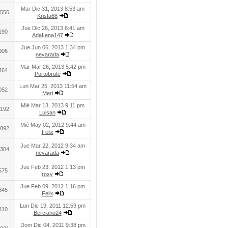
Mar Dic 31, 2013 8:53 am
556
Krista68
Jue Dic 26, 2013 6:41 am
190
AdaLena147
Jue Jun 06, 2013 1:34 pm
906
nevarada
Mar Mar 26, 2013 5:42 pm
464
Portobrute
Lun Mar 25, 2013 11:54 am
052
Meri
Mié Mar 13, 2013 9:11 pm
192
Luisan
Mié May 02, 2012 9:44 am
892
Felix
Jue Mar 22, 2012 9:34 am
304
nevarada
Jue Feb 23, 2012 1:13 pm
575
roxy
Jue Feb 09, 2012 1:16 pm
845
Felix
Lun Dic 19, 2011 12:59 pm
310
Berciano24
Dom Dic 04, 2011 9:38 pm