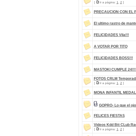
[
Ir a página:
1
,
2
]
PRECAUCION CON EL 
El ultimo rastro de mant
FELICIDADES Vila!!!
A VOTAR POR TITO
FELICIDADES BOSS!!!
MASTOKI CUMPLE 24!!!
FOTOS CRLM Temporad
[
Ir a página:
1
,
2
]
MONA INFANTIL MEDAL
GOPRO- Lo que el ojo 
FELICES FIESTAS
Videos Kdd Btt CLub Ra
[
Ir a página:
1
,
2
]