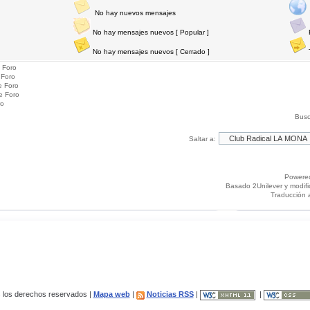
No hay nuevos mensajes
No hay mensajes nuevos [ Popular ]
No hay mensajes nuevos [ Cerrado ]
 Foro
 Foro
e Foro
e Foro
ro
Busc
Saltar a:
Powere
Basado 2Unilever y modif
Traducción 
los derechos reservados |
Mapa web
|
Noticias RSS
|
|