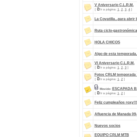
V Aniversario C.L.R.M.
[
Ir a página:
1
,
2
,
3
,
4
]
La Covatilla...para abrir 
Ruta ciclo-gastronómic
HOLA CHICOS
Algo de esta temporada..
VI Aniversario C.L.R.M.
[
Ir a página:
1
,
2
,
3
]
Fotos CRLM temporada 
[
Ir a página:
1
,
2
]
ESCAPADA BA
Movido:
[
Ir a página:
1
,
2
]
Feliz cumpleaños roxy!!
Afluencia de Manada 09
Nuevos socios
EQUIPO CRLM MTB