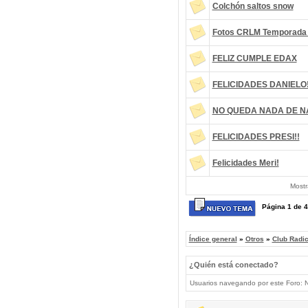
Colchón saltos snow
Fotos CRLM Temporada
FELIZ CUMPLE EDAX
FELICIDADES DANIELO!
NO QUEDA NADA DE 
FELICIDADES PRESI!!
Felicidades Meri!
Mostr
Página
1
de
4
Índice general
»
Otros
»
Club Radi
¿Quién está conectado?
Usuarios navegando por este Foro: No