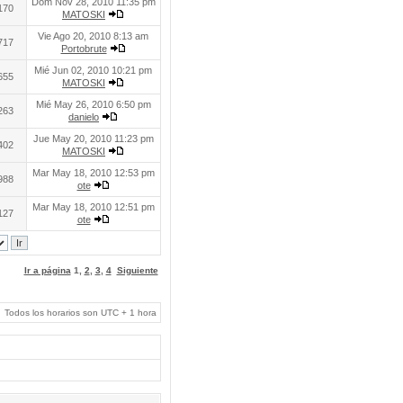
Dom Nov 28, 2010 11:35 pm
170
MATOSKI
Vie Ago 20, 2010 8:13 am
717
Portobrute
Mié Jun 02, 2010 10:21 pm
655
MATOSKI
Mié May 26, 2010 6:50 pm
263
danielo
Jue May 20, 2010 11:23 pm
402
MATOSKI
Mar May 18, 2010 12:53 pm
988
ote
Mar May 18, 2010 12:51 pm
127
ote
Ir a página
1
,
2
,
3
,
4
Siguiente
Todos los horarios son UTC + 1 hora