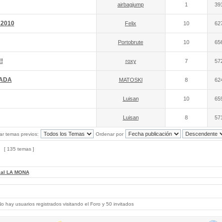
airbagjump
1
39
 2010
Felix
10
62
Portobrute
10
65
!
roxy
7
57
NADA
MATOSKI
8
62
Luisan
10
65
Luisan
8
57
ar temas previos:
Ordenar por
[ 135 temas ]
cal LA MONA
 hay usuarios registrados visitando el Foro y 50 invitados