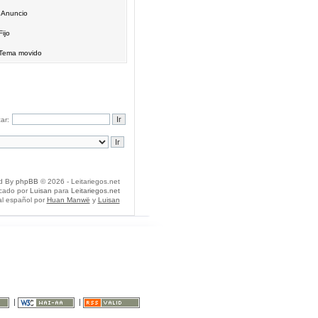
Anuncio
Fijo
Tema movido
ar:
d By
phpBB
© 2026 - Leitariegos.net
icado por
Luisan
para
Leitariegos.net
al español por
Huan Manwë
y
Luisan
|
|