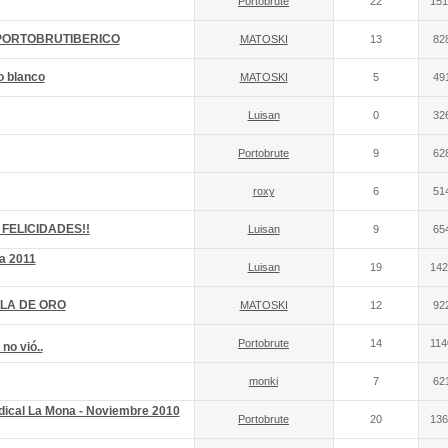
Portobrute
22
151
PORTOBRUTIBERICO
MATOSKI
13
82
o blanco
MATOSKI
5
49
Luisan
0
32
Portobrute
9
62
roxy
6
51
 FELICIDADES!!
Luisan
9
65
a 2011
Luisan
19
142
LA DE ORO
MATOSKI
12
92
Portobrute
14
114
no vió..
monki
7
62
dical La Mona - Noviembre 2010
Portobrute
20
136