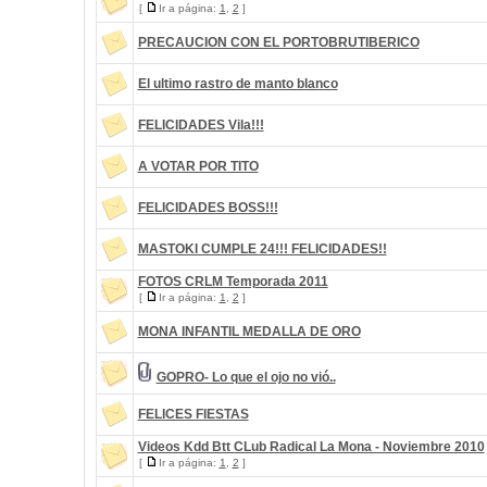
[
Ir a página:
1
,
2
]
PRECAUCION CON EL PORTOBRUTIBERICO
El ultimo rastro de manto blanco
FELICIDADES Vila!!!
A VOTAR POR TITO
FELICIDADES BOSS!!!
MASTOKI CUMPLE 24!!! FELICIDADES!!
FOTOS CRLM Temporada 2011
[
Ir a página:
1
,
2
]
MONA INFANTIL MEDALLA DE ORO
GOPRO- Lo que el ojo no vió..
FELICES FIESTAS
Videos Kdd Btt CLub Radical La Mona - Noviembre 2010
[
Ir a página:
1
,
2
]