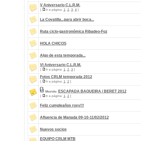
V Aniversario C.L.R.M.
[
Ir a página:
1
,
2
,
3
,
4
]
La Covatilla...para abrir boca...
Ruta ciclo-gastronómica Ribadeo-Foz
HOLA CHICOS
Algo de esta temporada...
VI Aniversario C.L.R.M.
[
Ir a página:
1
,
2
,
3
]
Fotos CRLM temporada 2012
[
Ir a página:
1
,
2
]
ESCAPADA BAQUEIRA / BERET 2012
Movido:
[
Ir a página:
1
,
2
]
Feliz cumpleaños roxy!!!
Afluencia de Manada 09-10-11/02/2012
Nuevos socios
EQUIPO CRLM MTB