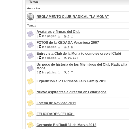
Temas
Anuncios
REGLAMENTO CLUB RADICAL "LA MONA"
Temas
Avatares y firmas del Club
[
Ir a página:
1
...
5
,
6
,
7
]
FOTOS de la KEDADA Veraniega 2007
[
Ir a página:
1
...
4
,
5
,
6
]
Entrevista Club de la Mona (o como se creo el Club)
[
Ir a página:
1
...
9
,
10
,
11
]
Un poco de historia de los Miembros del Club Radical la
Mona
[
Ir a página:
1
...
5
,
6
,
7
]
Expedicion a los Pirineos Felix Family 2011
Nueve aspirantes a director en Leitariegos
Loteria de Navidad 2015
FELICIDADES FELIXX!!
Cerrando Boi Taull 31 de Marzo 2013