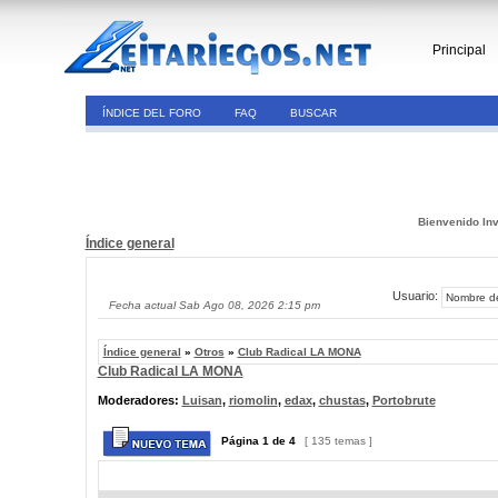
Principal
ÍNDICE DEL FORO
FAQ
BUSCAR
Bienvenido Inv
Índice general
Usuario:
Fecha actual Sab Ago 08, 2026 2:15 pm
Índice general
»
Otros
»
Club Radical LA MONA
Club Radical LA MONA
Moderadores:
Luisan
,
riomolin
,
edax
,
chustas
,
Portobrute
Página
1
de
4
[ 135 temas ]