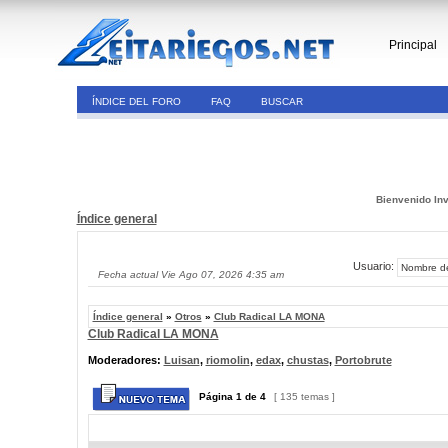
Principal
ÍNDICE DEL FORO
FAQ
BUSCAR
Bienvenido Inv
Índice general
Usuario:
Fecha actual Vie Ago 07, 2026 4:35 am
Índice general
»
Otros
»
Club Radical LA MONA
Club Radical LA MONA
Moderadores:
Luisan
,
riomolin
,
edax
,
chustas
,
Portobrute
Página
1
de
4
[ 135 temas ]