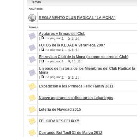
Temas
Anuncios
REGLAMENTO CLUB RADICAL "LA MONA"
Temas
Avatares y firmas del Club
[
Ir a página:
1
...
5
,
6
,
7
]
FOTOS de la KEDADA Veraniega 2007
[
Ir a página:
1
...
4
,
5
,
6
]
Entrevista Club de la Mona (o como se creo el Club)
[
Ir a página:
1
...
9
,
10
,
11
]
Un poco de historia de los Miembros del Club Radical la
Mona
[
Ir a página:
1
...
5
,
6
,
7
]
Expedicion a los Pirineos Felix Family 2011
Nueve aspirantes a director en Leitariegos
Loteria de Navidad 2015
FELICIDADES FELIXX!!
Cerrando Boi Taull 31 de Marzo 2013