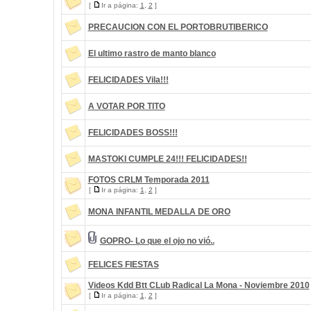
[
Ir a página:
1
,
2
]
PRECAUCION CON EL PORTOBRUTIBERICO
El ultimo rastro de manto blanco
FELICIDADES Vila!!!
A VOTAR POR TITO
FELICIDADES BOSS!!!
MASTOKI CUMPLE 24!!! FELICIDADES!!
FOTOS CRLM Temporada 2011
[
Ir a página:
1
,
2
]
MONA INFANTIL MEDALLA DE ORO
GOPRO- Lo que el ojo no vió..
FELICES FIESTAS
Videos Kdd Btt CLub Radical La Mona - Noviembre 2010
[
Ir a página:
1
,
2
]