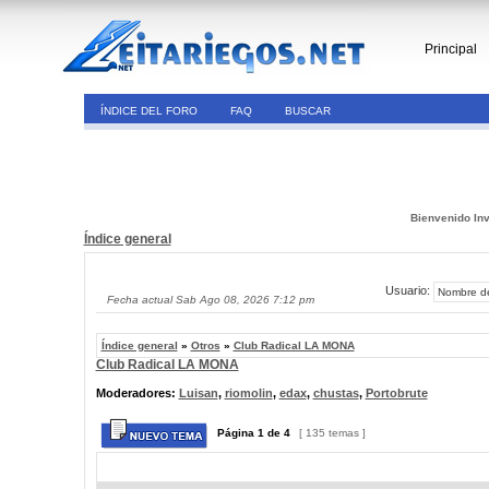
Principal
ÍNDICE DEL FORO
FAQ
BUSCAR
Bienvenido Inv
Índice general
Usuario:
Fecha actual Sab Ago 08, 2026 7:12 pm
Índice general
»
Otros
»
Club Radical LA MONA
Club Radical LA MONA
Moderadores:
Luisan
,
riomolin
,
edax
,
chustas
,
Portobrute
Página
1
de
4
[ 135 temas ]