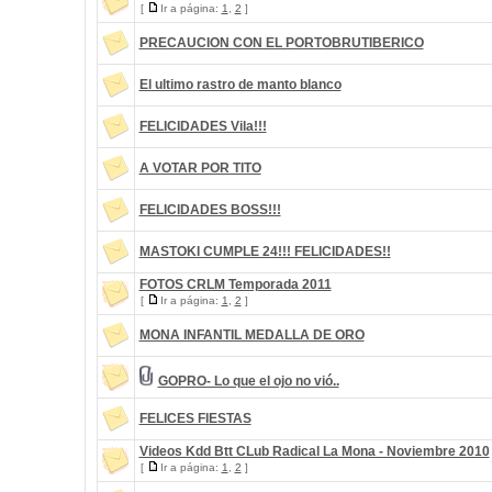
[
Ir a página:
1
,
2
]
PRECAUCION CON EL PORTOBRUTIBERICO
El ultimo rastro de manto blanco
FELICIDADES Vila!!!
A VOTAR POR TITO
FELICIDADES BOSS!!!
MASTOKI CUMPLE 24!!! FELICIDADES!!
FOTOS CRLM Temporada 2011
[
Ir a página:
1
,
2
]
MONA INFANTIL MEDALLA DE ORO
GOPRO- Lo que el ojo no vió..
FELICES FIESTAS
Videos Kdd Btt CLub Radical La Mona - Noviembre 2010
[
Ir a página:
1
,
2
]