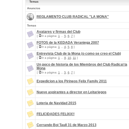
Temas
Anuncios
REGLAMENTO CLUB RADICAL "LA MONA"
Temas
Avatares y firmas del Club
[
Ir a página:
1
...
5
,
6
,
7
]
FOTOS de la KEDADA Veraniega 2007
[
Ir a página:
1
...
4
,
5
,
6
]
Entrevista Club de la Mona (o como se creo el Club)
[
Ir a página:
1
...
9
,
10
,
11
]
Un poco de historia de los Miembros del Club Radical la
Mona
[
Ir a página:
1
...
5
,
6
,
7
]
Expedicion a los Pirineos Felix Family 2011
Nueve aspirantes a director en Leitariegos
Loteria de Navidad 2015
FELICIDADES FELIXX!!
Cerrando Boi Taull 31 de Marzo 2013