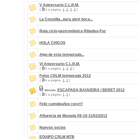
V Aniversario C.L.R.M.
[
Ir a página:
1
,
2
,
3
,
4
]
La Covatilla...para abrir boca...
Ruta ciclo-gastronómica Ribadeo-Foz
HOLA CHICOS
Algo de esta temporada...
VI Aniversario C.L.R.M.
[
Ir a página:
1
,
2
,
3
]
Fotos CRLM temporada 2012
[
Ir a página:
1
,
2
]
ESCAPADA BAQUEIRA / BERET 2012
Movido:
[
Ir a página:
1
,
2
]
Feliz cumpleaños roxy!!!
Afluencia de Manada 09-10-11/02/2012
Nuevos socios
EQUIPO CRLM MTB