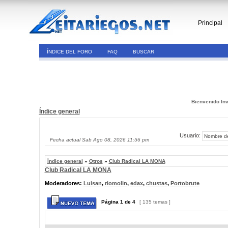
Principal
ÍNDICE DEL FORO
FAQ
BUSCAR
Bienvenido Inv
Índice general
Usuario:
Fecha actual Sab Ago 08, 2026 11:56 pm
Índice general
»
Otros
»
Club Radical LA MONA
Club Radical LA MONA
Moderadores:
Luisan
,
riomolin
,
edax
,
chustas
,
Portobrute
Página
1
de
4
[ 135 temas ]