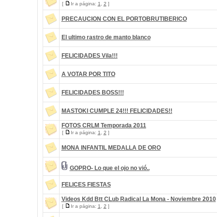
[
Ir a página:
1
,
2
]
PRECAUCION CON EL PORTOBRUTIBERICO
El ultimo rastro de manto blanco
FELICIDADES Vila!!!
A VOTAR POR TITO
FELICIDADES BOSS!!!
MASTOKI CUMPLE 24!!! FELICIDADES!!
FOTOS CRLM Temporada 2011
[
Ir a página:
1
,
2
]
MONA INFANTIL MEDALLA DE ORO
GOPRO- Lo que el ojo no vió..
FELICES FIESTAS
Videos Kdd Btt CLub Radical La Mona - Noviembre 2010
[
Ir a página:
1
,
2
]