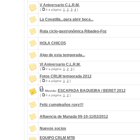
V Aniversario C.L.R.M.
[
Ir a página:
1
,
2
,
3
,
4
]
La Covatilla...para abrir boca...
Ruta ciclo-gastronómica Ribadeo-Foz
HOLA CHICOS
Algo de esta temporada...
VI Aniversario C.L.R.M.
[
Ir a página:
1
,
2
,
3
]
Fotos CRLM temporada 2012
[
Ir a página:
1
,
2
]
ESCAPADA BAQUEIRA / BERET 2012
Movido:
[
Ir a página:
1
,
2
]
Feliz cumpleaños roxy!!!
Afluencia de Manada 09-10-11/02/2012
Nuevos socios
EQUIPO CRLM MTB