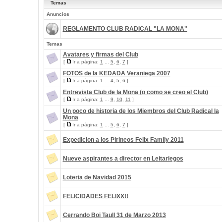
Temas
Anuncios
REGLAMENTO CLUB RADICAL "LA MONA"
Temas
Avatares y firmas del Club
[
Ir a página:
1
...
5
,
6
,
7
]
FOTOS de la KEDADA Veraniega 2007
[
Ir a página:
1
...
4
,
5
,
6
]
Entrevista Club de la Mona (o como se creo el Club)
[
Ir a página:
1
...
9
,
10
,
11
]
Un poco de historia de los Miembros del Club Radical la
Mona
[
Ir a página:
1
...
5
,
6
,
7
]
Expedicion a los Pirineos Felix Family 2011
Nueve aspirantes a director en Leitariegos
Loteria de Navidad 2015
FELICIDADES FELIXX!!
Cerrando Boi Taull 31 de Marzo 2013