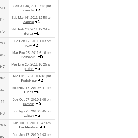
Sab Jul 30, 2011 9:18 pm
511
danielo
Sab Mar 05, 2011 12:50 am
614
danielo
Sab Feb 26, 2011 12:24 am
575
djcruz
Jue Feb 17, 2011 1:03 pm
733
roxy
Mar Ene 25, 2011 6:16 pm
095
Benson19
Mar Ene 25, 2011 10:25 am
247
prolink
Mié Dic 15, 2010 4:48 pm
262
Portobrute
Mié Nov 17, 2010 6:41 pm
567
Luchs
Jue Oct 07, 2010 1:08 pm
114
riomolin
Lun Ago 23, 2010 3:45 pm
448
Luisan
Mié Jul 07, 2010 9:47 am
7892
Best-tíaPolar
Jue Jun 17, 2010 4:03 pm
997