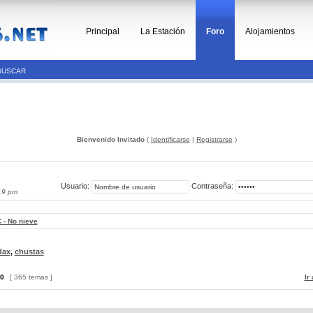
Principal
La Estación
Foro
Alojamientos
BUSCAR
Bienvenido Invitado
(
Identificarse
|
Registrarse
)
Usuario:
Contraseña:
19 pm
 - No nieve
dax
,
chustas
0
[ 365 temas ]
Ir