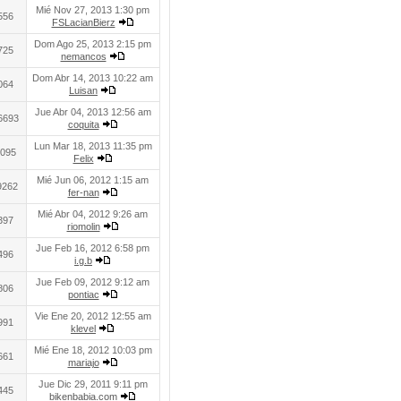
Mié Nov 27, 2013 1:30 pm
556
FSLacianBierz
Dom Ago 25, 2013 2:15 pm
725
nemancos
Dom Abr 14, 2013 10:22 am
064
Luisan
Jue Abr 04, 2013 12:56 am
6693
coquita
Lun Mar 18, 2013 11:35 pm
095
Felix
Mié Jun 06, 2012 1:15 am
9262
fer-nan
Mié Abr 04, 2012 9:26 am
397
riomolin
Jue Feb 16, 2012 6:58 pm
496
i.g.b
Jue Feb 09, 2012 9:12 am
806
pontiac
Vie Ene 20, 2012 12:55 am
991
klevel
Mié Ene 18, 2012 10:03 pm
661
mariajo
Jue Dic 29, 2011 9:11 pm
445
bikenbabia.com