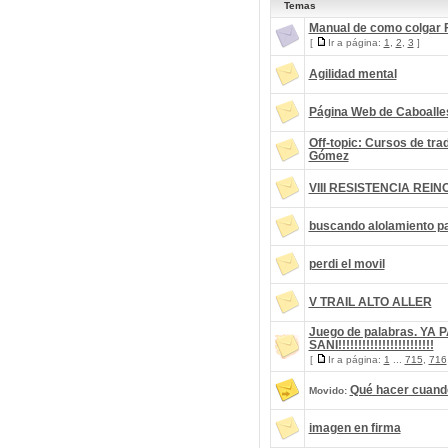
Temas
Manual de como colgar 
[
Ir a página:
1
,
2
,
3
]
Agilidad mental
Página Web de Caboalle
Off-topic: Cursos de tr
Gómez
VIII RESISTENCIA REINO
buscando alolamiento pa
perdi el movil
V TRAIL ALTO ALLER
Juego de palabras. YA
SANI!!!!!!!!!!!!!!!!!!!!!!!!
[
Ir a página:
1
...
715
,
716
Qué hacer cuand
Movido:
imagen en firma