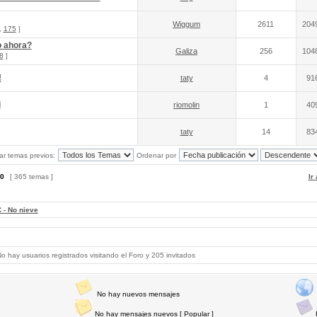
Wiggum
2611
204
,
175
]
o ahora?
Galiza
256
104
8
]
!
taty
4
91
i
riomolin
1
40
taty
14
83
ar temas previos:
Ordenar por
0
[ 365 temas ]
Ir
 - No nieve
 hay usuarios registrados visitando el Foro y 205 invitados
No hay nuevos mensajes
No hay mensajes nuevos [ Popular ]