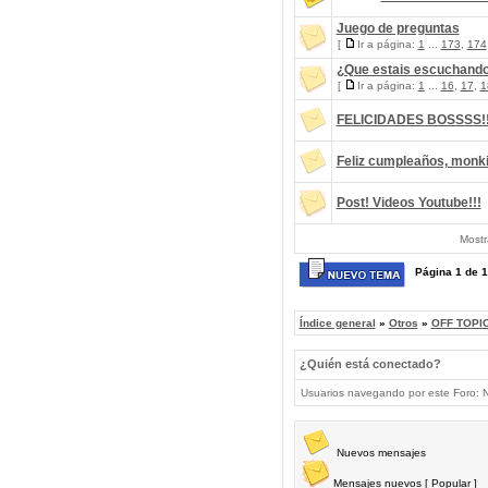
Juego de preguntas
[
Ir a página:
1
...
173
,
174
¿Que estais escuchand
[
Ir a página:
1
...
16
,
17
,
1
FELICIDADES BOSSSS!
Feliz cumpleaños, monk
Post! Videos Youtube!!!
Mostr
Página
1
de
1
Índice general
»
Otros
»
OFF TOPIC
¿Quién está conectado?
Usuarios navegando por este Foro: No
Nuevos mensajes
Mensajes nuevos [ Popular ]