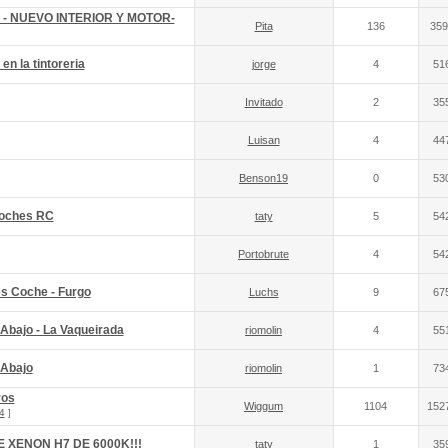
go - NUEVO INTERIOR Y MOTOR-
Pita
136
359
en la tintoreria
jorge
4
51
Invitado
2
35
Luisan
4
44
Benson19
0
53
 Coches RC
taty
5
54
Portobrute
4
54
s Coche - Furgo
Luchs
9
67
 Abajo - La Vaqueirada
riomolin
4
55
 Abajo
riomolin
1
73
ros
Wiggum
1104
152
4
]
E XENON H7 DE 6000K!!!
taty
1
35