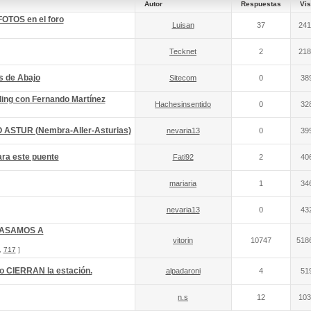
Autor
Respuestas
Vis
FOTOS en el foro
Luisan
37
241
Tecknet
2
218
s de Abajo
Sitecom
0
38
ading con Fernando Martínez
Hachesinsentido
0
32
 ASTUR (Nembra-Aller-Asturias)
nevaria13
0
39
ra este puente
Fati92
2
40
mariaria
1
34
nevaria13
0
43
 PASAMOS A
vitorin
10747
518
,
717
]
o CIERRAN la estación.
alpadaroni
4
51
n.s
12
103