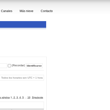
Canales
Más nieve
Contacto
(Recordar)
Todos los horarios son UTC + 1 hora
 a página
1
,
2
,
3
,
4
,
5
...
10
Siguiente