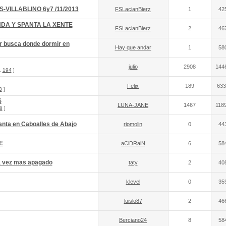
ES-VILLABLINO 6y7 /11/2013
FSLacianBierz
1
42
DA Y SPANTA LA XENTE
FSLacianBierz
2
46
r busca donde dormir en
Hay que andar
1
58
julio
2908
144
,
194
]
Felix
189
633
3
]
S
LUNA-JANE
1467
118
8
]
nta en Caboalles de Abajo
riomolin
0
44
E
aCiDRaiN
6
58
da vez mas apagado
taty
2
40
klevel
0
35
luislo87
2
46
Berciano24
8
58