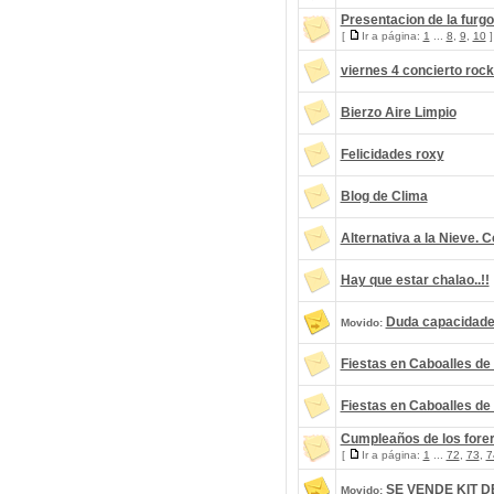
Presentacion de la fur
[
Ir a página:
1
...
8
,
9
,
10
]
viernes 4 concierto rock 
Bierzo Aire Limpio
Felicidades roxy
Blog de Clima
Alternativa a la Nieve.
Hay que estar chalao..!!
Duda capacidade
Movido:
Fiestas en Caboalles de
Fiestas en Caboalles de
Cumpleaños de los fore
[
Ir a página:
1
...
72
,
73
,
7
SE VENDE KIT D
Movido: