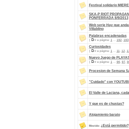
Festival solidario MIER
SKA-P RIOT PROPAGAN
PONFERRADA 8/9/2013
Web serie Hay que anda
Villablino
Palabras encadenadas
[
Ir a página:
1
...
192
,
193
Curiosidades
[
Ir a página:
1
...
11
,
12
,
1
Nuevo Juego de PLAYA
[
Ir a página:
1
...
96
,
97
,
9
Procesion de Semana Sa
"Cuidado" con YOUTUB
El Valle de Laciana, ca
Y que es de chustas?
Alojamiento barato
¿Está permitido?
Movido: