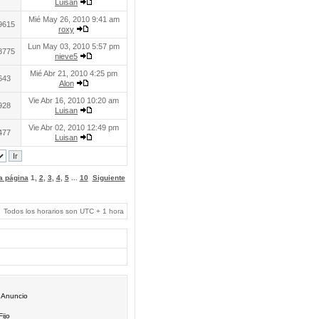
Luisan
Mié May 26, 2010 9:41 am
9615
roxy
Lun May 03, 2010 5:57 pm
8775
nieve5
Mié Abr 21, 2010 4:25 pm
643
Alon
Vie Abr 16, 2010 10:20 am
928
Luisan
Vie Abr 02, 2010 12:49 pm
477
Luisan
 a página
1
,
2
,
3
,
4
,
5
...
10
Siguiente
Todos los horarios son UTC + 1 hora
Anuncio
Fijo