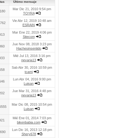
tas
Último mensaje
Mar Dic 21, 2010 9:54 pm
180
TOYRA
Vie Abr 12, 2019 10:48 am
762
ESRAIN
Mar Ene 22, 2019 4:06 pm
913
Sitecom
Jue Nov 08, 2018 3:23 pm
860
Hachesinsentido
Mié Jul 13, 2016 3:16 pm
933
nevaria13
Sab Abr 30, 2016 10:59 pm
658
tcami
Lun Abr 04, 2016 9:00 pm
646
Luisan
Jue Mar 31, 2016 4:48 pm
202
nevaria13
Mar Dic 08, 2015 10:54 pm
6555
Luisan
Mié Ene 01, 2014 7:03 pm
921
bikenbabia.com
Lun Dic 16, 2013 12:18 pm
690
Shery678