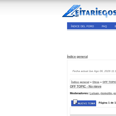
ÍNDICE DEL FORO
FAQ
Índice general
Fecha actual Jue Ago 06, 2026 11:
Índice general
»
Otros
»
OFF TOPIC
OFF TOPIC - No nieve
Moderadores:
Luisan
,
riomolin
,
e
Página
1
de
1