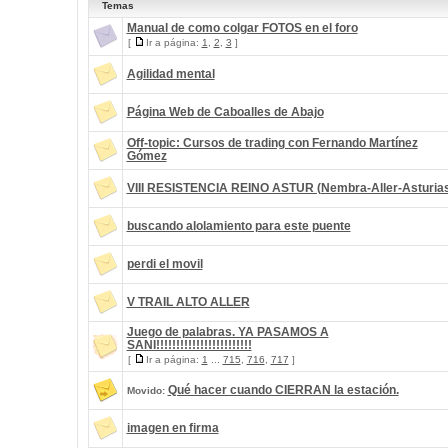
Temas
Manual de como colgar FOTOS en el foro
[
Ir a página:
1
,
2
,
3
]
Agilidad mental
Página Web de Caboalles de Abajo
Off-topic: Cursos de trading con Fernando Martínez
Gómez
VIII RESISTENCIA REINO ASTUR (Nembra-Aller-Asturia
buscando alolamiento para este puente
perdi el movil
V TRAIL ALTO ALLER
Juego de palabras. YA PASAMOS A
SANI!!!!!!!!!!!!!!!!!!!!!!!!
[
Ir a página:
1
...
715
,
716
,
717
]
Qué hacer cuando CIERRAN la estación.
Movido:
imagen en firma