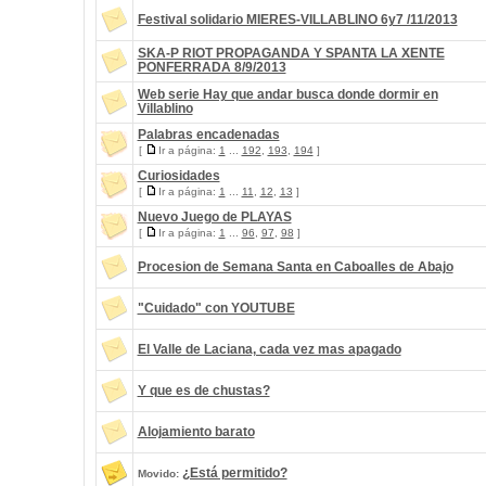
Festival solidario MIERES-VILLABLINO 6y7 /11/2013
SKA-P RIOT PROPAGANDA Y SPANTA LA XENTE
PONFERRADA 8/9/2013
Web serie Hay que andar busca donde dormir en
Villablino
Palabras encadenadas
[
Ir a página:
1
...
192
,
193
,
194
]
Curiosidades
[
Ir a página:
1
...
11
,
12
,
13
]
Nuevo Juego de PLAYAS
[
Ir a página:
1
...
96
,
97
,
98
]
Procesion de Semana Santa en Caboalles de Abajo
"Cuidado" con YOUTUBE
El Valle de Laciana, cada vez mas apagado
Y que es de chustas?
Alojamiento barato
¿Está permitido?
Movido: