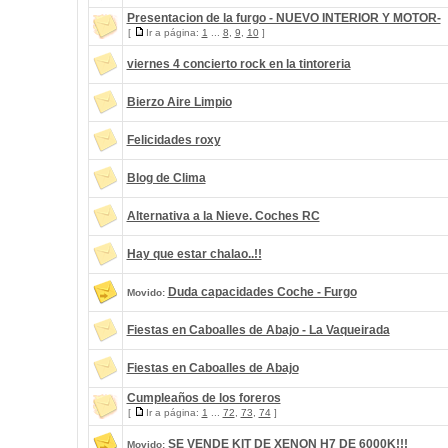
Presentacion de la furgo - NUEVO INTERIOR Y MOTOR-
[
Ir a página:
1
...
8
,
9
,
10
]
viernes 4 concierto rock en la tintoreria
Bierzo Aire Limpio
Felicidades roxy
Blog de Clima
Alternativa a la Nieve. Coches RC
Hay que estar chalao..!!
Duda capacidades Coche - Furgo
Movido:
Fiestas en Caboalles de Abajo - La Vaqueirada
Fiestas en Caboalles de Abajo
Cumpleaños de los foreros
[
Ir a página:
1
...
72
,
73
,
74
]
SE VENDE KIT DE XENON H7 DE 6000K!!!
Movido: