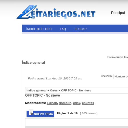
Principal
ÍNDICE DEL FORO
FAQ
BUSCAR
Bienvenido Inv
Índice general
Usuario:
Fecha actual Lun Ago 10, 2026 7:09 am
Índice general
»
Otros
»
OFF TOPIC - No nieve
OFF TOPIC - No nieve
Moderadores:
Luisan
,
riomolin
,
edax
,
chustas
Página
1
de
10
[ 365 temas ]