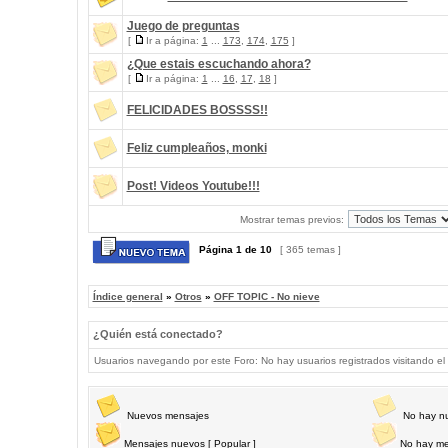
Juego de preguntas
[
Ir a página:
1
...
173
,
174
,
175
]
¿Que estais escuchando ahora?
[
Ir a página:
1
...
16
,
17
,
18
]
FELICIDADES BOSSSS!!
Feliz cumpleaños, monki
Post! Videos Youtube!!!
Mostrar temas previos:
Página
1
de
10
[ 365 temas ]
Índice general
»
Otros
»
OFF TOPIC - No nieve
¿Quién está conectado?
Usuarios navegando por este Foro: No hay usuarios registrados visitando el 
Nuevos mensajes
No hay n
Mensajes nuevos [ Popular ]
No hay me