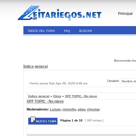
Principal
ÍNDICE DEL FORO
FAQ
BUSCAR
Bienvenido Inv
Índice general
Usuario:
Fecha actual Sab Ago 08, 2026 8:48 am
Índice general
»
Otros
»
OFF TOPIC - No nieve
OFF TOPIC - No nieve
Moderadores:
Luisan
,
riomolin
,
edax
,
chustas
Página
1
de
10
[ 365 temas ]