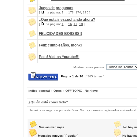
Juego de preguntas
[
Ir a página:
1
...
173
,
174
,
175
]
¿Que estais escuchando ahora?
[
Ir a página:
1
...
16
,
17
,
18
]
FELICIDADES BOSSSS!!
Feliz cumpleaños, monki
Post! Videos Youtube!!!
Mostrar temas previos:
Página
1
de
10
[ 365 temas ]
Índice general
»
Otros
»
OFF TOPIC - No nieve
¿Quién está conectado?
Usuarios navegando por este Foro: No hay usuarios registrados visitando el 
Nuevos mensajes
No hay n
Mensajes nuevos [ Popular ]
No hay me