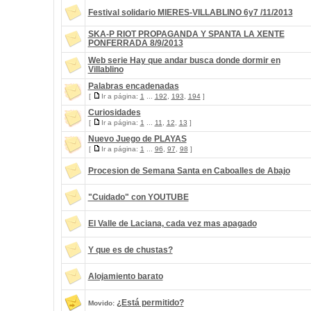
Festival solidario MIERES-VILLABLINO 6y7 /11/2013
SKA-P RIOT PROPAGANDA Y SPANTA LA XENTE
PONFERRADA 8/9/2013
Web serie Hay que andar busca donde dormir en
Villablino
Palabras encadenadas
[
Ir a página:
1
...
192
,
193
,
194
]
Curiosidades
[
Ir a página:
1
...
11
,
12
,
13
]
Nuevo Juego de PLAYAS
[
Ir a página:
1
...
96
,
97
,
98
]
Procesion de Semana Santa en Caboalles de Abajo
"Cuidado" con YOUTUBE
El Valle de Laciana, cada vez mas apagado
Y que es de chustas?
Alojamiento barato
¿Está permitido?
Movido: