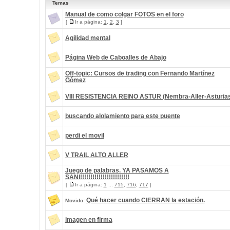
Temas
Manual de como colgar FOTOS en el foro
[
Ir a página:
1
,
2
,
3
]
Agilidad mental
Página Web de Caboalles de Abajo
Off-topic: Cursos de trading con Fernando Martínez
Gómez
VIII RESISTENCIA REINO ASTUR (Nembra-Aller-Asturia
buscando alolamiento para este puente
perdi el movil
V TRAIL ALTO ALLER
Juego de palabras. YA PASAMOS A
SANI!!!!!!!!!!!!!!!!!!!!!!!!
[
Ir a página:
1
...
715
,
716
,
717
]
Qué hacer cuando CIERRAN la estación.
Movido:
imagen en firma