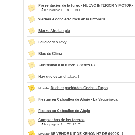
Presentacion de la furgo - NUEVO INTERIOR Y MOTOR-
[
Ir a página:
1
...
8
,
9
,
10
]
viernes 4 concierto rock en la tintoreria
Bierzo Aire Limpio
Felicidades roxy
Blog de Clima
Alternativa a la Nieve. Coches RC
Hay que estar chalao..!!
Duda capacidades Coche - Furgo
Movido:
Fiestas en Caboalles de Abajo - La Vaqueirada
Fiestas en Caboalles de Abajo
Cumpleaños de los foreros
[
Ir a página:
1
...
72
,
73
,
74
]
SE VENDE KIT DE XENON H7 DE 6000K!!!
Movido: