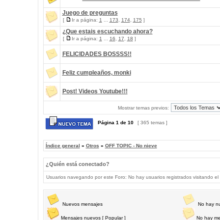
Juego de preguntas
[
Ir a página:
1
...
173
,
174
,
175
]
¿Que estais escuchando ahora?
[
Ir a página:
1
...
16
,
17
,
18
]
FELICIDADES BOSSSS!!
Feliz cumpleaños, monki
Post! Videos Youtube!!!
Mostrar temas previos:
Página
1
de
10
[ 365 temas ]
Índice general
»
Otros
»
OFF TOPIC - No nieve
¿Quién está conectado?
Usuarios navegando por este Foro: No hay usuarios registrados visitando el 
Nuevos mensajes
No hay n
Mensajes nuevos [ Popular ]
No hay me