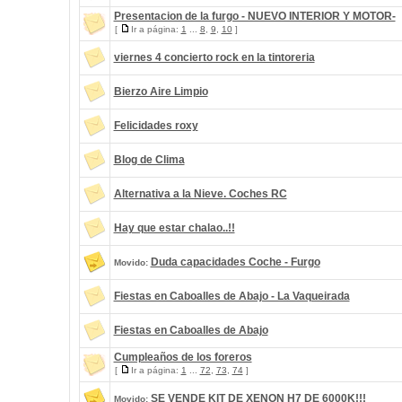
Presentacion de la furgo - NUEVO INTERIOR Y MOTOR-
[
Ir a página:
1
...
8
,
9
,
10
]
viernes 4 concierto rock en la tintoreria
Bierzo Aire Limpio
Felicidades roxy
Blog de Clima
Alternativa a la Nieve. Coches RC
Hay que estar chalao..!!
Duda capacidades Coche - Furgo
Movido:
Fiestas en Caboalles de Abajo - La Vaqueirada
Fiestas en Caboalles de Abajo
Cumpleaños de los foreros
[
Ir a página:
1
...
72
,
73
,
74
]
SE VENDE KIT DE XENON H7 DE 6000K!!!
Movido: