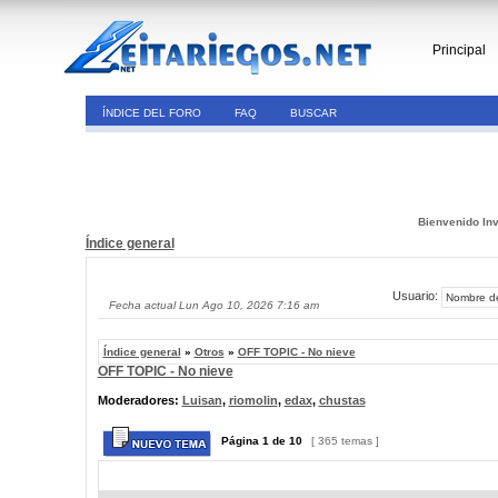
Principal
ÍNDICE DEL FORO
FAQ
BUSCAR
Bienvenido Inv
Índice general
Usuario:
Fecha actual Lun Ago 10, 2026 7:16 am
Índice general
»
Otros
»
OFF TOPIC - No nieve
OFF TOPIC - No nieve
Moderadores:
Luisan
,
riomolin
,
edax
,
chustas
Página
1
de
10
[ 365 temas ]