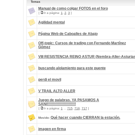
Temas
Manual de como colgar FOTOS en el foro
[
Ir a página:
1
,
2
,
3
]
Agilidad mental
Página Web de Caboalles de Abajo
Off-topic: Cursos de trading con Fernando Martínez
Gómez
VIII RESISTENCIA REINO ASTUR (Nembra-Aller-Asturia
buscando alolamiento para este puente
perdi el movil
V TRAIL ALTO ALLER
Juego de palabras. YA PASAMOS A
SANI!!!!!!!!!!!!!!!!!!!!!!!!
[
Ir a página:
1
...
715
,
716
,
717
]
Qué hacer cuando CIERRAN la estación.
Movido:
imagen en firma