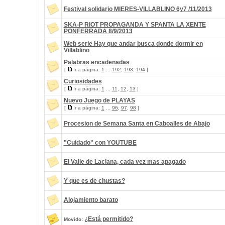
Festival solidario MIERES-VILLABLINO 6y7 /11/2013
SKA-P RIOT PROPAGANDA Y SPANTA LA XENTE
PONFERRADA 8/9/2013
Web serie Hay que andar busca donde dormir en
Villablino
Palabras encadenadas
[
Ir a página:
1
...
192
,
193
,
194
]
Curiosidades
[
Ir a página:
1
...
11
,
12
,
13
]
Nuevo Juego de PLAYAS
[
Ir a página:
1
...
96
,
97
,
98
]
Procesion de Semana Santa en Caboalles de Abajo
"Cuidado" con YOUTUBE
El Valle de Laciana, cada vez mas apagado
Y que es de chustas?
Alojamiento barato
¿Está permitido?
Movido: