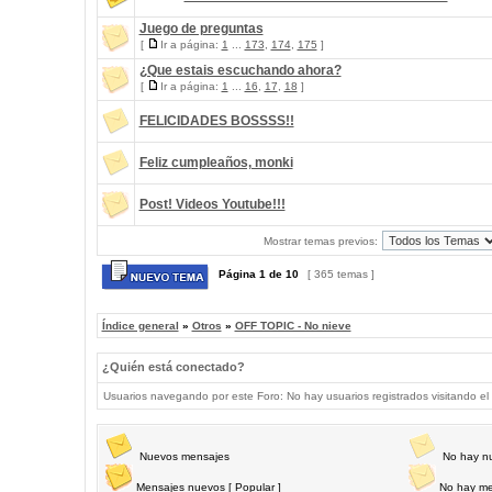
Juego de preguntas
[
Ir a página:
1
...
173
,
174
,
175
]
¿Que estais escuchando ahora?
[
Ir a página:
1
...
16
,
17
,
18
]
FELICIDADES BOSSSS!!
Feliz cumpleaños, monki
Post! Videos Youtube!!!
Mostrar temas previos:
Página
1
de
10
[ 365 temas ]
Índice general
»
Otros
»
OFF TOPIC - No nieve
¿Quién está conectado?
Usuarios navegando por este Foro: No hay usuarios registrados visitando el 
Nuevos mensajes
No hay n
Mensajes nuevos [ Popular ]
No hay me