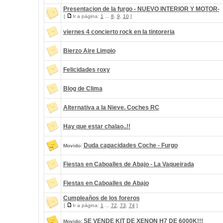
Presentacion de la furgo - NUEVO INTERIOR Y MOTOR-
[
Ir a página:
1
...
8
,
9
,
10
]
viernes 4 concierto rock en la tintoreria
Bierzo Aire Limpio
Felicidades roxy
Blog de Clima
Alternativa a la Nieve. Coches RC
Hay que estar chalao..!!
Duda capacidades Coche - Furgo
Movido:
Fiestas en Caboalles de Abajo - La Vaqueirada
Fiestas en Caboalles de Abajo
Cumpleaños de los foreros
[
Ir a página:
1
...
72
,
73
,
74
]
SE VENDE KIT DE XENON H7 DE 6000K!!!
Movido: