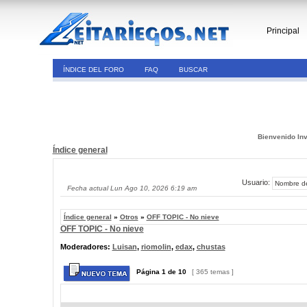
Principal
ÍNDICE DEL FORO
FAQ
BUSCAR
Bienvenido Inv
Índice general
Usuario:
Fecha actual Lun Ago 10, 2026 6:19 am
Índice general
»
Otros
»
OFF TOPIC - No nieve
OFF TOPIC - No nieve
Moderadores:
Luisan
,
riomolin
,
edax
,
chustas
Página
1
de
10
[ 365 temas ]