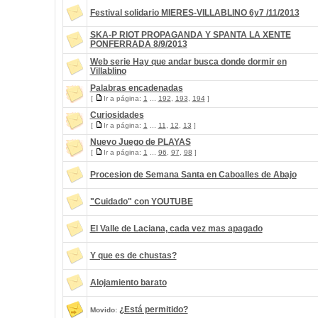
Festival solidario MIERES-VILLABLINO 6y7 /11/2013
SKA-P RIOT PROPAGANDA Y SPANTA LA XENTE
PONFERRADA 8/9/2013
Web serie Hay que andar busca donde dormir en
Villablino
Palabras encadenadas
[
Ir a página:
1
...
192
,
193
,
194
]
Curiosidades
[
Ir a página:
1
...
11
,
12
,
13
]
Nuevo Juego de PLAYAS
[
Ir a página:
1
...
96
,
97
,
98
]
Procesion de Semana Santa en Caboalles de Abajo
"Cuidado" con YOUTUBE
El Valle de Laciana, cada vez mas apagado
Y que es de chustas?
Alojamiento barato
¿Está permitido?
Movido: