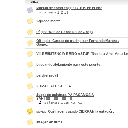
Temas
Manual de como colgar FOTOS en el foro
[
Ir a página:
1
,
2
,
3
]
Agilidad mental
Página Web de Caboalles de Abajo
Off-topic: Cursos de trading con Fernando Martínez
Gómez
VIII RESISTENCIA REINO ASTUR (Nembra-Aller-Asturia
buscando alolamiento para este puente
perdi el movil
V TRAIL ALTO ALLER
Juego de palabras. YA PASAMOS A
SANI!!!!!!!!!!!!!!!!!!!!!!!!
[
Ir a página:
1
...
715
,
716
,
717
]
Qué hacer cuando CIERRAN la estación.
Movido:
imagen en firma