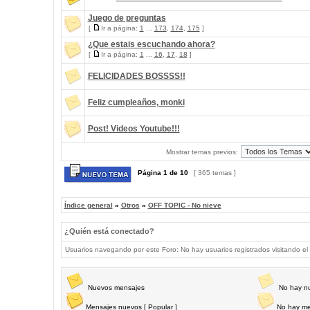
Juego de preguntas
[
Ir a página:
1
...
173
,
174
,
175
]
¿Que estais escuchando ahora?
[
Ir a página:
1
...
16
,
17
,
18
]
FELICIDADES BOSSSS!!
Feliz cumpleaños, monki
Post! Videos Youtube!!!
Mostrar temas previos:
Página
1
de
10
[ 365 temas ]
Índice general
»
Otros
»
OFF TOPIC - No nieve
¿Quién está conectado?
Usuarios navegando por este Foro: No hay usuarios registrados visitando el 
Nuevos mensajes
No hay n
Mensajes nuevos [ Popular ]
No hay me