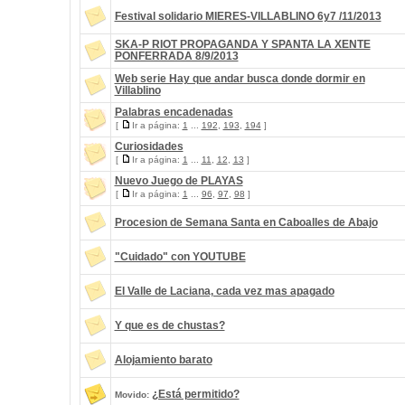
Festival solidario MIERES-VILLABLINO 6y7 /11/2013
SKA-P RIOT PROPAGANDA Y SPANTA LA XENTE
PONFERRADA 8/9/2013
Web serie Hay que andar busca donde dormir en
Villablino
Palabras encadenadas
[
Ir a página:
1
...
192
,
193
,
194
]
Curiosidades
[
Ir a página:
1
...
11
,
12
,
13
]
Nuevo Juego de PLAYAS
[
Ir a página:
1
...
96
,
97
,
98
]
Procesion de Semana Santa en Caboalles de Abajo
"Cuidado" con YOUTUBE
El Valle de Laciana, cada vez mas apagado
Y que es de chustas?
Alojamiento barato
¿Está permitido?
Movido: