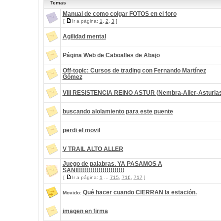
Temas
Manual de como colgar FOTOS en el foro
[
Ir a página:
1
,
2
,
3
]
Agilidad mental
Página Web de Caboalles de Abajo
Off-topic: Cursos de trading con Fernando Martínez
Gómez
VIII RESISTENCIA REINO ASTUR (Nembra-Aller-Asturia
buscando alolamiento para este puente
perdi el movil
V TRAIL ALTO ALLER
Juego de palabras. YA PASAMOS A
SANI!!!!!!!!!!!!!!!!!!!!!!!!
[
Ir a página:
1
...
715
,
716
,
717
]
Qué hacer cuando CIERRAN la estación.
Movido:
imagen en firma