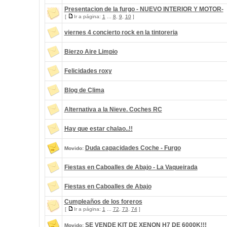
Presentacion de la furgo - NUEVO INTERIOR Y MOTOR-
[
Ir a página:
1
...
8
,
9
,
10
]
viernes 4 concierto rock en la tintoreria
Bierzo Aire Limpio
Felicidades roxy
Blog de Clima
Alternativa a la Nieve. Coches RC
Hay que estar chalao..!!
Duda capacidades Coche - Furgo
Movido:
Fiestas en Caboalles de Abajo - La Vaqueirada
Fiestas en Caboalles de Abajo
Cumpleaños de los foreros
[
Ir a página:
1
...
72
,
73
,
74
]
SE VENDE KIT DE XENON H7 DE 6000K!!!
Movido: