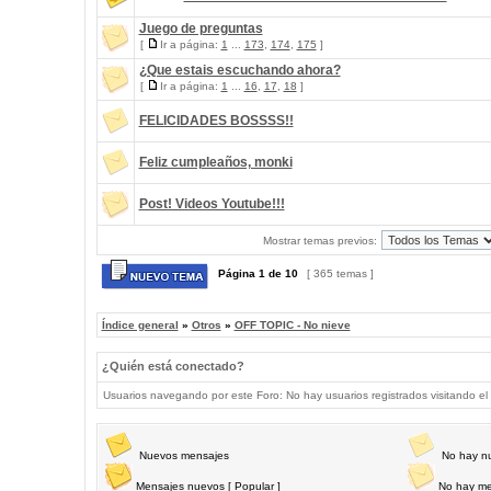
Juego de preguntas
[
Ir a página:
1
...
173
,
174
,
175
]
¿Que estais escuchando ahora?
[
Ir a página:
1
...
16
,
17
,
18
]
FELICIDADES BOSSSS!!
Feliz cumpleaños, monki
Post! Videos Youtube!!!
Mostrar temas previos:
Página
1
de
10
[ 365 temas ]
Índice general
»
Otros
»
OFF TOPIC - No nieve
¿Quién está conectado?
Usuarios navegando por este Foro: No hay usuarios registrados visitando el 
Nuevos mensajes
No hay n
Mensajes nuevos [ Popular ]
No hay me