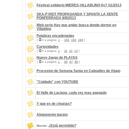
Festival solidario MIERES-VILLABLINO 6y7 /11/2013
SKA-P RIOT PROPAGANDA Y SPANTA LA XENTE
PONFERRADA 8/9/2013
Web serie Hay que andar busca donde dormir en
Villablino
Palabras encadenadas
[
Ir a página:
1
...
192
,
193
,
194
]
Curiosidades
[
Ir a página:
1
...
11
,
12
,
13
]
Nuevo Juego de PLAYAS
[
Ir a página:
1
...
96
,
97
,
98
]
Procesion de Semana Santa en Caboalles de Abajo
"Cuidado" con YOUTUBE
El Valle de Laciana, cada vez mas apagado
Y que es de chustas?
Alojamiento barato
¿Está permitido?
Movido: