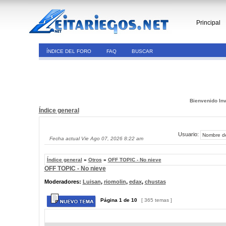
Principal
ÍNDICE DEL FORO
FAQ
BUSCAR
Bienvenido Inv
Índice general
Usuario:
Fecha actual Vie Ago 07, 2026 8:22 am
Índice general
»
Otros
»
OFF TOPIC - No nieve
OFF TOPIC - No nieve
Moderadores:
Luisan
,
riomolin
,
edax
,
chustas
Página
1
de
10
[ 365 temas ]