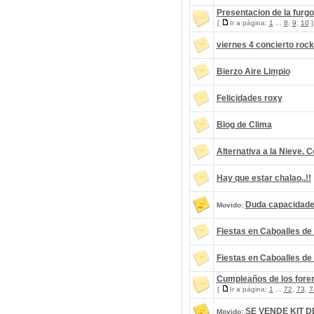
Presentacion de la fur
[
Ir a página:
1
...
8
,
9
,
10
]
viernes 4 concierto rock 
Bierzo Aire Limpio
Felicidades roxy
Blog de Clima
Alternativa a la Nieve.
Hay que estar chalao..!!
Duda capacidade
Movido:
Fiestas en Caboalles de
Fiestas en Caboalles de
Cumpleaños de los fore
[
Ir a página:
1
...
72
,
73
,
7
SE VENDE KIT D
Movido: