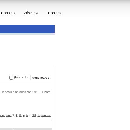
Canales
Más nieve
Contacto
(Recordar)
Todos los horarios son UTC + 1 hora
 a página
1
,
2
,
3
,
4
,
5
...
10
Siguiente