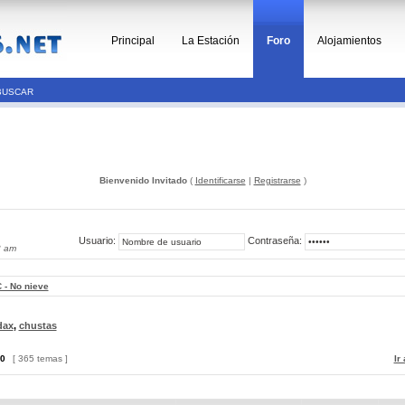
Principal
La Estación
Foro
Alojamientos
BUSCAR
Bienvenido Invitado
(
Identificarse
|
Registrarse
)
Usuario:
Contraseña:
3 am
 - No nieve
dax
,
chustas
0
[ 365 temas ]
Ir