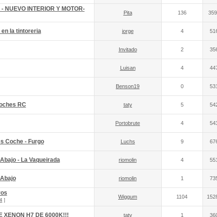
go - NUEVO INTERIOR Y MOTOR-
Pita
136
359
en la tintoreria
jorge
4
51
Invitado
2
35
Luisan
4
44
Benson19
0
53
 Coches RC
taty
5
54
Portobrute
4
54
s Coche - Furgo
Luchs
9
67
 Abajo - La Vaqueirada
riomolin
4
55
 Abajo
riomolin
1
73
ros
Wiggum
1104
152
4
]
E XENON H7 DE 6000K!!!
taty
1
36