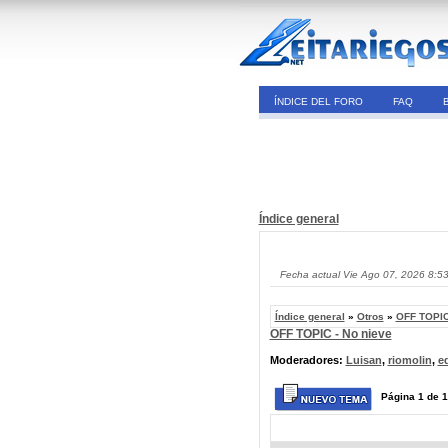
ÍNDICE DEL FORO
FAQ
Índice general
Fecha actual Vie Ago 07, 2026 8:5
Índice general
»
Otros
»
OFF TOPIC
OFF TOPIC - No nieve
Moderadores:
Luisan
,
riomolin
,
e
Página
1
de
1