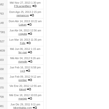
Mié Nov 27, 2013 1:30 pm
582
FSLacianBierz
Dom Ago 25, 2013 2:15 pm
763
nemancos
Dom Abr 14, 2013 10:22 am
148
Luisan
Jue Abr 04, 2013 12:56 am
7381
coquita
Lun Mar 18, 2013 11:35 pm
527
Felix
Mié Jun 06, 2012 1:15 am
9839
fer-nan
Mié Abr 04, 2012 9:26 am
433
riomolin
Jue Feb 16, 2012 6:58 pm
558
i.g.b
Jue Feb 09, 2012 9:12 am
855
pontiac
Vie Ene 20, 2012 12:55 am
070
klevel
Mié Ene 18, 2012 10:03 pm
709
mariajo
Jue Dic 29, 2011 9:11 pm
481
bikenbabia.com