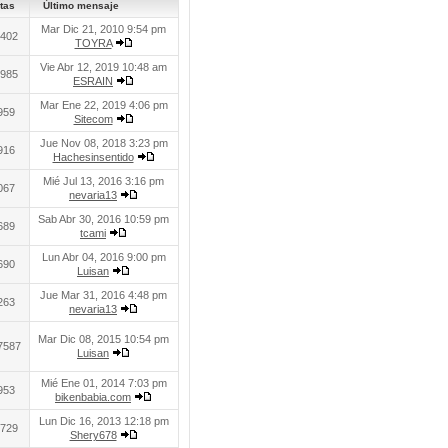
tas
Último mensaje
Mar Dic 21, 2010 9:54 pm
402
TOYRA
Vie Abr 12, 2019 10:48 am
985
ESRAIN
Mar Ene 22, 2019 4:06 pm
959
Sitecom
Jue Nov 08, 2018 3:23 pm
916
Hachesinsentido
Mié Jul 13, 2016 3:16 pm
067
nevaria13
Sab Abr 30, 2016 10:59 pm
689
tcami
Lun Abr 04, 2016 9:00 pm
690
Luisan
Jue Mar 31, 2016 4:48 pm
263
nevaria13
Mar Dic 08, 2015 10:54 pm
7587
Luisan
Mié Ene 01, 2014 7:03 pm
953
bikenbabia.com
Lun Dic 16, 2013 12:18 pm
729
Shery678