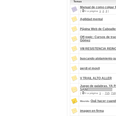
Temas
Manual de como colgar 
[
Ir a página:
1
,
2
,
3
]
Agilidad mental
Página Web de Caboalle
Off-topic: Cursos de tr
Gómez
VIII RESISTENCIA REINO
buscando alolamiento pa
perdi el movil
V TRAIL ALTO ALLER
Juego de palabras. YA
SANI!!!!!!!!!!!!!!!!!!!!!!!!
[
Ir a página:
1
...
715
,
716
Qué hacer cuand
Movido:
imagen en firma