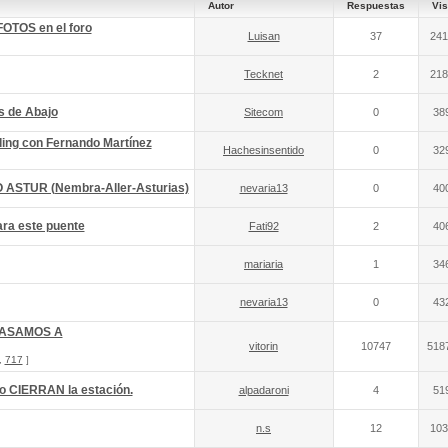
Autor
Respuestas
Vis
FOTOS en el foro
Luisan
37
241
Tecknet
2
218
s de Abajo
Sitecom
0
38
ading con Fernando Martínez
Hachesinsentido
0
32
 ASTUR (Nembra-Aller-Asturias)
nevaria13
0
40
ra este puente
Fati92
2
40
mariaria
1
34
nevaria13
0
43
 PASAMOS A
vitorin
10747
518
,
717
]
o CIERRAN la estación.
alpadaroni
4
51
n.s
12
103