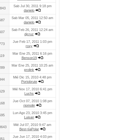
Sab Jul 30, 2011 9:18 pm
843
danielo
Sab Mar 05, 2011 12:50 am
687
danielo
Sab Feb 26, 2011 12:24 am
607
djcruz
Jue Feb 17, 2011 1:03 pm
773
roxy
Mar Ene 25, 2011 6:16 pm
119
Benson19
Mar Ene 25, 2011 10:25 am
289
prolink
Mié Dic 15, 2010 4:48 pm
344
Portobrute
Mié Nov 17, 2010 6:41 pm
629
Luchs
Jue Oct 07, 2010 1:08 pm
168
riomolin
Lun Ago 23, 2010 3:45 pm
595
Luisan
Mié Jul 07, 2010 9:47 am
8643
Best-tíaPolar
Jue Jun 17, 2010 4:03 pm
051