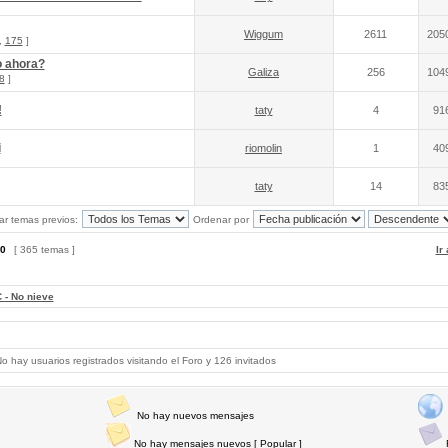
Wiggum
2611
205
,
175
]
o ahora?
Galiza
256
104
8
]
!
taty
4
91
i
riomolin
1
40
taty
14
83
ar temas previos:
Ordenar por
0
[ 365 temas ]
Ir
 - No nieve
 hay usuarios registrados visitando el Foro y 126 invitados
No hay nuevos mensajes
No hay mensajes nuevos [ Popular ]