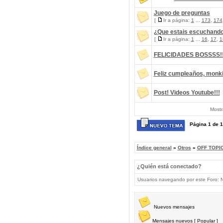
Juego de preguntas
[
Ir a página:
1
...
173
,
174
¿Que estais escuchand
[
Ir a página:
1
...
16
,
17
,
1
FELICIDADES BOSSSS!
Feliz cumpleaños, monk
Post! Videos Youtube!!!
Mostr
Página
1
de
1
Índice general
»
Otros
»
OFF TOPIC
¿Quién está conectado?
Usuarios navegando por este Foro: No
Nuevos mensajes
Mensajes nuevos [ Popular ]