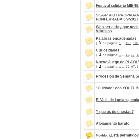
Festival solidario MIER
SKA-P RIOT PROPAGAN
PONFERRADA 8/9/2013
Web serie Hay que anda
Villablino
Palabras encadenadas
[
Ir a página:
1
...
192
,
193
Curiosidades
[
Ir a página:
1
...
11
,
12
,
1
Nuevo Juego de PLAYA
[
Ir a página:
1
...
96
,
97
,
9
Procesion de Semana Sa
"Cuidado" con YOUTUB
El Valle de Laciana, ca
Y que es de chustas?
Alojamiento barato
¿Está permitido?
Movido: