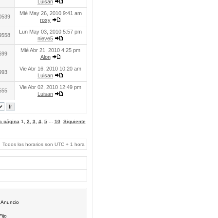
Luisan
Mié May 26, 2010 9:41 am
0539
roxy
Lun May 03, 2010 5:57 pm
9558
nieve5
Mié Abr 21, 2010 4:25 pm
699
Alon
Vie Abr 16, 2010 10:20 am
993
Luisan
Vie Abr 02, 2010 12:49 pm
555
Luisan
 a página
1
,
2
,
3
,
4
,
5
...
10
Siguiente
Todos los horarios son UTC + 1 hora
Anuncio
Fijo