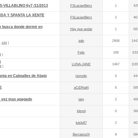
ES-VILLABLINO 6y7 /11/2013
FSLacianBierz
1
42
DA Y SPANTA LA XENTE
FSLacianBierz
2
46
r busca donde dormir en
Hay que andar
1
58
julio
2908
144
,
194
]
Felix
189
633
3
]
S
LUNA-JANE
1467
118
8
]
nta en Caboalles de Abajo
riomolin
0
44
E
aCiDRaiN
6
58
da vez mas apagado
taty
2
40
klevel
0
36
luislo87
2
46
Berciano24
8
58