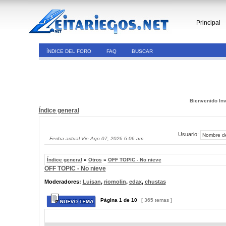
Principal
ÍNDICE DEL FORO
FAQ
BUSCAR
Bienvenido Inv
Índice general
Usuario:
Fecha actual Vie Ago 07, 2026 6:06 am
Índice general
»
Otros
»
OFF TOPIC - No nieve
OFF TOPIC - No nieve
Moderadores:
Luisan
,
riomolin
,
edax
,
chustas
Página
1
de
10
[ 365 temas ]