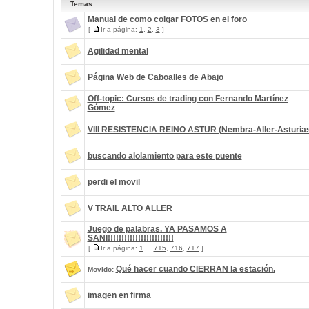
Temas
Manual de como colgar FOTOS en el foro
[
Ir a página:
1
,
2
,
3
]
Agilidad mental
Página Web de Caboalles de Abajo
Off-topic: Cursos de trading con Fernando Martínez
Gómez
VIII RESISTENCIA REINO ASTUR (Nembra-Aller-Asturia
buscando alolamiento para este puente
perdi el movil
V TRAIL ALTO ALLER
Juego de palabras. YA PASAMOS A
SANI!!!!!!!!!!!!!!!!!!!!!!!!
[
Ir a página:
1
...
715
,
716
,
717
]
Qué hacer cuando CIERRAN la estación.
Movido:
imagen en firma