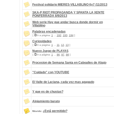
Festival solidario MIERES-VILLABLINO 6y7 /11/2013
SKA-P RIOT PROPAGANDA Y SPANTA LA XENTE
PONFERRADA 8/9/2013
Web serie Hay que andar busca donde dormir en
Villablino
Palabras encadenadas
[
Ir a página:
1
...
192
,
193
,
194
]
Curiosidades
[
Ir a página:
1
...
11
,
12
,
13
]
Nuevo Juego de PLAYAS
[
Ir a página:
1
...
96
,
97
,
98
]
Procesion de Semana Santa en Caboalles de Abajo
"Cuidado" con YOUTUBE
El Valle de Laciana, cada vez mas apagado
Y que es de chustas?
Alojamiento barato
¿Está permitido?
Movido: