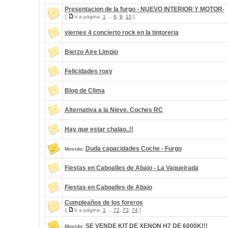
Presentacion de la furgo - NUEVO INTERIOR Y MOTOR-
[
Ir a página:
1
...
8
,
9
,
10
]
viernes 4 concierto rock en la tintoreria
Bierzo Aire Limpio
Felicidades roxy
Blog de Clima
Alternativa a la Nieve. Coches RC
Hay que estar chalao..!!
Duda capacidades Coche - Furgo
Movido:
Fiestas en Caboalles de Abajo - La Vaqueirada
Fiestas en Caboalles de Abajo
Cumpleaños de los foreros
[
Ir a página:
1
...
72
,
73
,
74
]
SE VENDE KIT DE XENON H7 DE 6000K!!!
Movido: