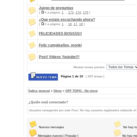
Juego de preguntas
[
Ir a página:
1
...
173
,
174
,
175
]
¿Que estais escuchando ahora?
[
Ir a página:
1
...
16
,
17
,
18
]
FELICIDADES BOSSSS!!
Feliz cumpleaños, monki
Post! Videos Youtube!!!
Mostrar temas previos:
Página
1
de
10
[ 365 temas ]
Índice general
»
Otros
»
OFF TOPIC - No nieve
¿Quién está conectado?
Usuarios navegando por este Foro: No hay usuarios registrados visitando el 
Nuevos mensajes
No hay n
Mensajes nuevos [ Popular ]
No hay me