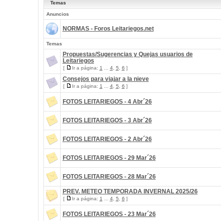
Temas
Anuncios
NORMAS - Foros Leitariegos.net
Temas
Propuestas/Sugerencias y Quejas usuarios de
Leitariegos
[
Ir a página:
1
...
4
,
5
,
6
]
Consejos para viajar a la nieve
[
Ir a página:
1
...
4
,
5
,
6
]
FOTOS LEITARIEGOS - 4 Abr´26
FOTOS LEITARIEGOS - 3 Abr´26
FOTOS LEITARIEGOS - 2 Abr´26
FOTOS LEITARIEGOS - 29 Mar´26
FOTOS LEITARIEGOS - 28 Mar´26
PREV. METEO TEMPORADA INVERNAL 2025/26
[
Ir a página:
1
...
4
,
5
,
6
]
FOTOS LEITARIEGOS - 23 Mar´26