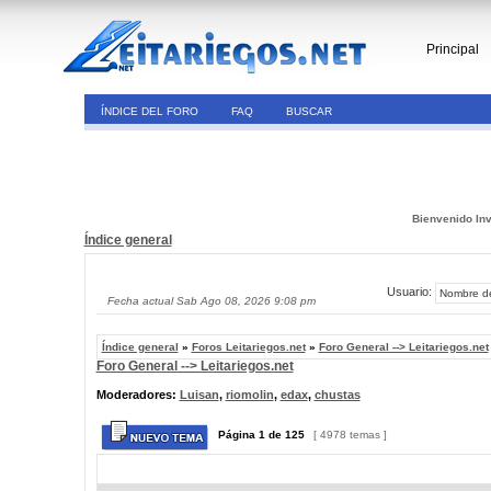
Principal
ÍNDICE DEL FORO
FAQ
BUSCAR
Bienvenido Inv
Índice general
Usuario:
Fecha actual Sab Ago 08, 2026 9:08 pm
Índice general
»
Foros Leitariegos.net
»
Foro General --> Leitariegos.net
Foro General --> Leitariegos.net
Moderadores:
Luisan
,
riomolin
,
edax
,
chustas
Página
1
de
125
[ 4978 temas ]