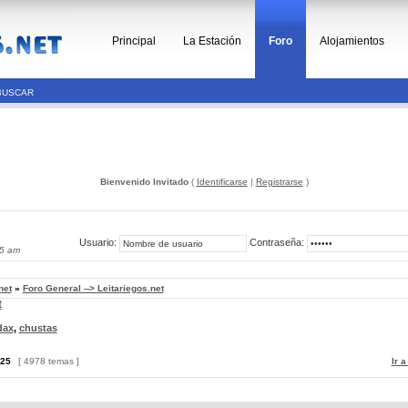
Principal
La Estación
Foro
Alojamientos
BUSCAR
Bienvenido Invitado
(
Identificarse
|
Registrarse
)
Usuario:
Contraseña:
05 am
net
»
Foro General --> Leitariegos.net
t
dax
,
chustas
25
[ 4978 temas ]
Ir 