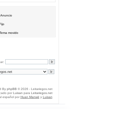
Anuncio
Fijo
Tema movido
ar:
d By
phpBB
© 2026 - Leitariegos.net
icado por
Luisan
para
Leitariegos.net
al español por
Huan Manwë
y
Luisan