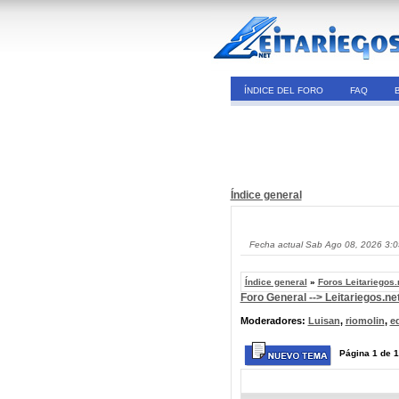
ÍNDICE DEL FORO
FAQ
Índice general
Fecha actual Sab Ago 08, 2026 3:
Índice general
»
Foros Leitariegos.
Foro General --> Leitariegos.ne
Moderadores:
Luisan
,
riomolin
,
e
Página
1
de
1