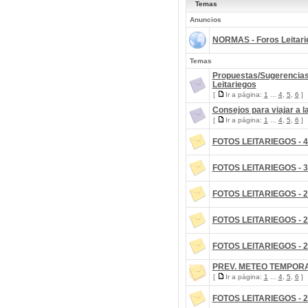
Temas
Anuncios
NORMAS - Foros Leitari
Temas
Propuestas/Sugerencias
Leitariegos
[
Ir a página:
1
...
4
,
5
,
6
]
Consejos para viajar a l
[
Ir a página:
1
...
4
,
5
,
6
]
FOTOS LEITARIEGOS - 4
FOTOS LEITARIEGOS - 3
FOTOS LEITARIEGOS - 2
FOTOS LEITARIEGOS - 2
FOTOS LEITARIEGOS - 2
PREV. METEO TEMPORA
[
Ir a página:
1
...
4
,
5
,
6
]
FOTOS LEITARIEGOS - 2