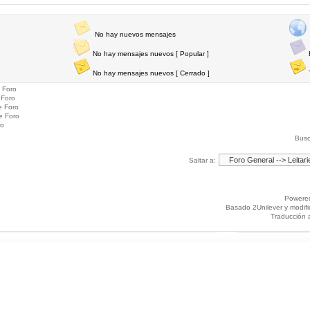
No hay nuevos mensajes
No hay mensajes nuevos [ Popular ]
No hay mensajes nuevos [ Cerrado ]
 Foro
 Foro
e Foro
e Foro
ro
Busc
Saltar a:
Powere
Basado 2Unilever y modif
Traducción 