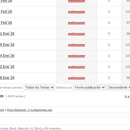
 Feb´26
webmaster
0
95
 Feb´26
webmaster
0
10
 Feb´26
webmaster
0
97
1 Ene´26
webmaster
0
98
9 Ene´26
webmaster
0
10
4 Ene´26
webmaster
0
10
2 Ene´26
webmaster
0
10
8 Ene´26
webmaster
0
98
ar temas previos:
Ordenar por
25
[ 4978 temas ]
Ir 
net
»
Foro General --> Leitariegos.net
oogle [Bot]
,
Majestic-12 [Bot]
y 69 invitados