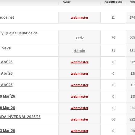
Autor
Respuestas
Vis
egos.net
webmaster
11
174
 y Quejas usuarios de
savio
76
605
a nieve
riomolin
81
631
 Abr´26
webmaster
0
30
 Abr´26
webmaster
0
12
 Abr´26
webmaster
0
11
9 Mar´26
webmaster
0
13
8 Mar´26
webmaster
0
26
DA INVERNAL 2025/26
webmaster
86
222
3 Mar´26
webmaster
0
26