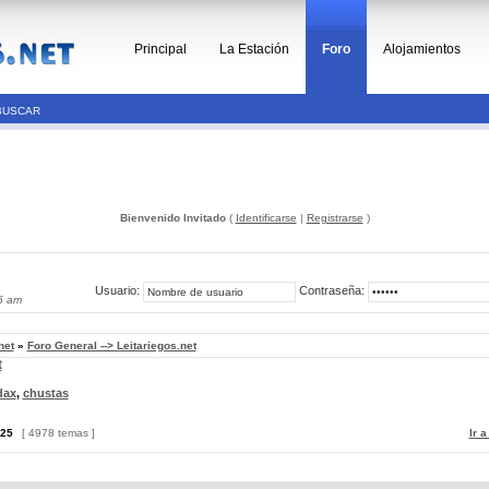
Principal
La Estación
Foro
Alojamientos
BUSCAR
Bienvenido Invitado
(
Identificarse
|
Registrarse
)
Usuario:
Contraseña:
5 am
net
»
Foro General --> Leitariegos.net
t
dax
,
chustas
25
[ 4978 temas ]
Ir 