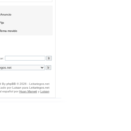
Anuncio
Fijo
Tema movido
ar:
d By
phpBB
© 2026 - Leitariegos.net
icado por
Luisan
para
Leitariegos.net
al español por
Huan Manwë
y
Luisan