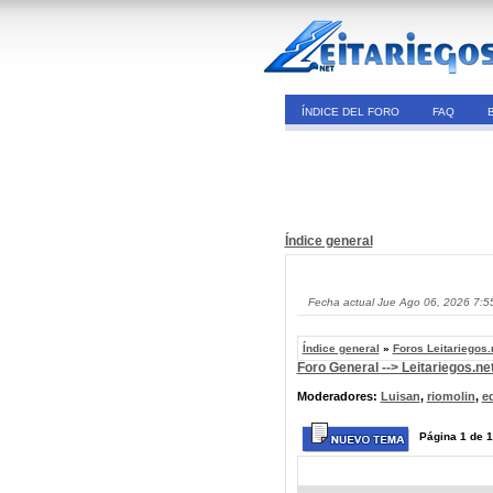
ÍNDICE DEL FORO
FAQ
Índice general
Fecha actual Jue Ago 06, 2026 7:5
Índice general
»
Foros Leitariegos.
Foro General --> Leitariegos.ne
Moderadores:
Luisan
,
riomolin
,
e
Página
1
de
1