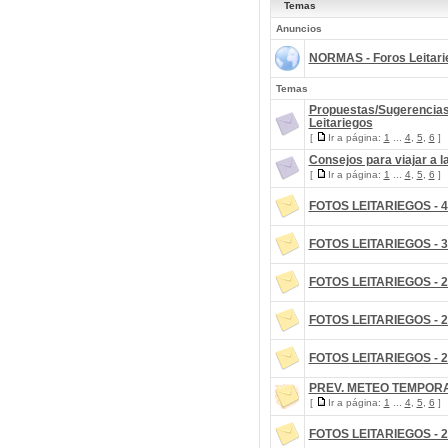
Temas
Anuncios
NORMAS - Foros Leitari
Temas
Propuestas/Sugerencias
Leitariegos
[
Ir a página:
1
...
4
,
5
,
6
]
Consejos para viajar a l
[
Ir a página:
1
...
4
,
5
,
6
]
FOTOS LEITARIEGOS - 4
FOTOS LEITARIEGOS - 3
FOTOS LEITARIEGOS - 2
FOTOS LEITARIEGOS - 2
FOTOS LEITARIEGOS - 2
PREV. METEO TEMPORA
[
Ir a página:
1
...
4
,
5
,
6
]
FOTOS LEITARIEGOS - 2