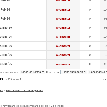
 Feb´26
webmaster
0
95
 Feb´26
webmaster
0
10
 Feb´26
webmaster
0
96
1 Ene´26
webmaster
0
98
9 Ene´26
webmaster
0
10
4 Ene´26
webmaster
0
10
2 Ene´26
webmaster
0
10
8 Ene´26
webmaster
0
98
ar temas previos:
Ordenar por
25
[ 4978 temas ]
Ir 
net
»
Foro General --> Leitariegos.net
 hay usuarios registrados visitando el Foro y 22 invitados