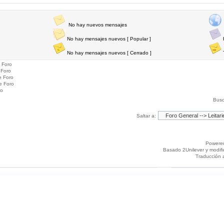
No hay nuevos mensajes
No hay mensajes nuevos [ Popular ]
No hay mensajes nuevos [ Cerrado ]
 Foro
 Foro
e Foro
e Foro
ro
Busc
Saltar a:
Powere
Basado 2Unilever y modif
Traducción 