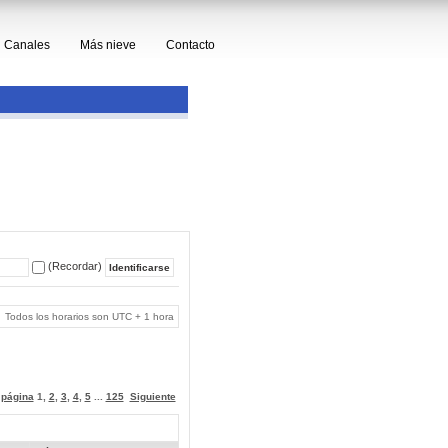
Canales
Más nieve
Contacto
(Recordar)
Todos los horarios son UTC + 1 hora
a página
1
,
2
,
3
,
4
,
5
...
125
Siguiente