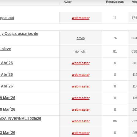
Autor
Respuestas
Vis
egos.net
webmaster
11
174
 y Quejas usuarios de
savio
76
604
a nieve
riomolin
81
630
 Abr´26
webmaster
0
30
 Abr´26
webmaster
0
11
 Abr´26
webmaster
0
11
9 Mar´26
webmaster
0
13
8 Mar´26
webmaster
0
26
DA INVERNAL 2025/26
webmaster
86
222
3 Mar´26
webmaster
0
26