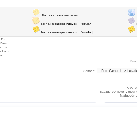
No hay nuevos mensajes
No hay mensajes nuevos [ Popular ]
No hay mensajes nuevos [ Cerrado ]
 Foro
 Foro
e Foro
e Foro
ro
Busc
Saltar a:
Powere
Basado 2Unilever y modif
Traducción 