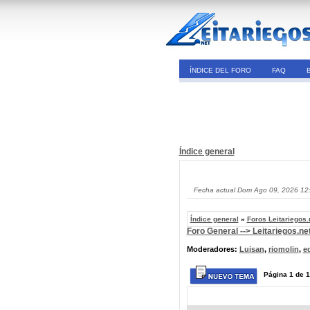
ÍNDICE DEL FORO
FAQ
Índice general
Fecha actual Dom Ago 09, 2026 12
Índice general
»
Foros Leitariegos.
Foro General --> Leitariegos.ne
Moderadores:
Luisan
,
riomolin
,
e
Página
1
de
1