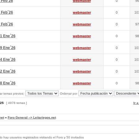
 Feb´26
webmaster
0
96
 Feb´26
webmaster
0
10
 Feb´26
webmaster
0
97
1 Ene´26
webmaster
0
98
9 Ene´26
webmaster
0
10
4 Ene´26
webmaster
0
10
2 Ene´26
webmaster
0
10
8 Ene´26
webmaster
0
98
ar temas previos:
Ordenar por
25
[ 4978 temas ]
Ir 
net
»
Foro General --> Leitariegos.net
 hay usuarios registrados visitando el Foro y 50 invitados