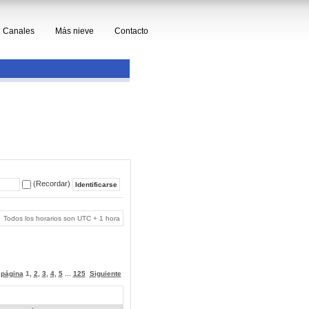
Canales
Más nieve
Contacto
(Recordar)
Todos los horarios son UTC + 1 hora
a página
1
,
2
,
3
,
4
,
5
...
125
Siguiente