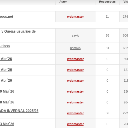
Autor
Respuestas
Vis
egos.net
webmaster
11
174
 y Quejas usuarios de
savio
76
606
a nieve
riomolin
81
632
 Abr´26
webmaster
0
30
 Abr´26
webmaster
0
12
 Abr´26
webmaster
0
11
9 Mar´26
webmaster
0
13
8 Mar´26
webmaster
0
26
DA INVERNAL 2025/26
webmaster
86
222
3 Mar´26
webmaster
0
26