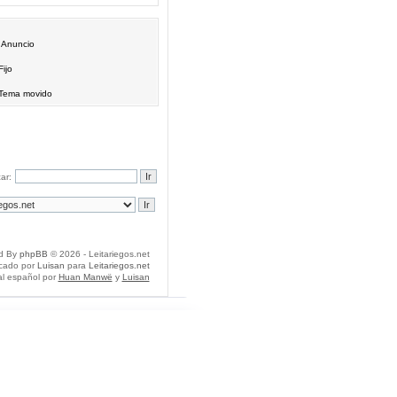
Anuncio
Fijo
Tema movido
ar:
d By
phpBB
© 2026 - Leitariegos.net
icado por
Luisan
para
Leitariegos.net
al español por
Huan Manwë
y
Luisan