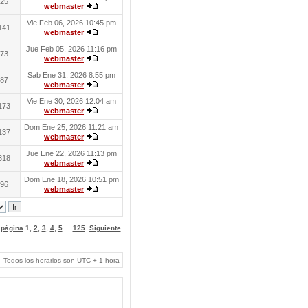
25
webmaster
Vie Feb 06, 2026 10:45 pm
141
webmaster
Jue Feb 05, 2026 11:16 pm
73
webmaster
Sab Ene 31, 2026 8:55 pm
87
webmaster
Vie Ene 30, 2026 12:04 am
173
webmaster
Dom Ene 25, 2026 11:21 am
137
webmaster
Jue Ene 22, 2026 11:13 pm
318
webmaster
Dom Ene 18, 2026 10:51 pm
96
webmaster
a página
1
,
2
,
3
,
4
,
5
...
125
Siguiente
Todos los horarios son UTC + 1 hora