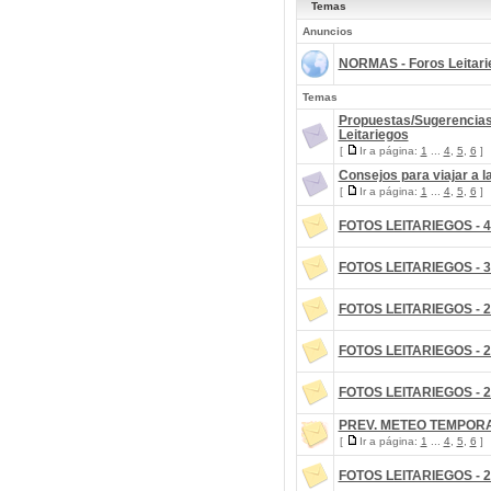
Temas
Anuncios
NORMAS - Foros Leitari
Temas
Propuestas/Sugerencias
Leitariegos
[
Ir a página:
1
...
4
,
5
,
6
]
Consejos para viajar a l
[
Ir a página:
1
...
4
,
5
,
6
]
FOTOS LEITARIEGOS - 4
FOTOS LEITARIEGOS - 3
FOTOS LEITARIEGOS - 2
FOTOS LEITARIEGOS - 2
FOTOS LEITARIEGOS - 2
PREV. METEO TEMPORA
[
Ir a página:
1
...
4
,
5
,
6
]
FOTOS LEITARIEGOS - 2