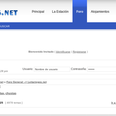
Principal
La Estación
Foro
Alojamientos
BUSCAR
Bienvenido Invitado
(
Identificarse
|
Registrarse
)
Usuario:
Contraseña:
:28 pm
net
»
Foro General --> Leitariegos.net
t
dax
,
chustas
25
[ 4978 temas ]
Ir 