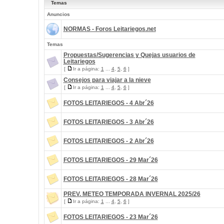
Temas
Anuncios
NORMAS - Foros Leitariegos.net
Temas
Propuestas/Sugerencias y Quejas usuarios de
Leitariegos
[
Ir a página:
1
...
4
,
5
,
6
]
Consejos para viajar a la nieve
[
Ir a página:
1
...
4
,
5
,
6
]
FOTOS LEITARIEGOS - 4 Abr´26
FOTOS LEITARIEGOS - 3 Abr´26
FOTOS LEITARIEGOS - 2 Abr´26
FOTOS LEITARIEGOS - 29 Mar´26
FOTOS LEITARIEGOS - 28 Mar´26
PREV. METEO TEMPORADA INVERNAL 2025/26
[
Ir a página:
1
...
4
,
5
,
6
]
FOTOS LEITARIEGOS - 23 Mar´26