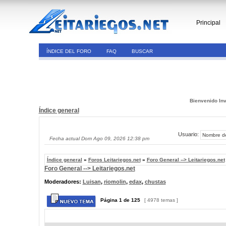
Principal
ÍNDICE DEL FORO
FAQ
BUSCAR
Bienvenido Inv
Índice general
Usuario:
Fecha actual Dom Ago 09, 2026 12:38 pm
Índice general
»
Foros Leitariegos.net
»
Foro General --> Leitariegos.net
Foro General --> Leitariegos.net
Moderadores:
Luisan
,
riomolin
,
edax
,
chustas
Página
1
de
125
[ 4978 temas ]