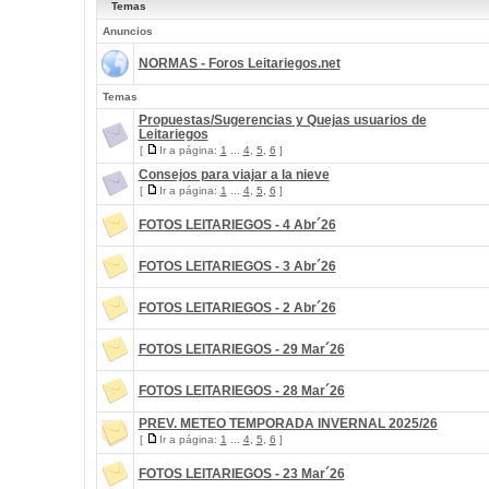
Temas
Anuncios
NORMAS - Foros Leitariegos.net
Temas
Propuestas/Sugerencias y Quejas usuarios de
Leitariegos
[
Ir a página:
1
...
4
,
5
,
6
]
Consejos para viajar a la nieve
[
Ir a página:
1
...
4
,
5
,
6
]
FOTOS LEITARIEGOS - 4 Abr´26
FOTOS LEITARIEGOS - 3 Abr´26
FOTOS LEITARIEGOS - 2 Abr´26
FOTOS LEITARIEGOS - 29 Mar´26
FOTOS LEITARIEGOS - 28 Mar´26
PREV. METEO TEMPORADA INVERNAL 2025/26
[
Ir a página:
1
...
4
,
5
,
6
]
FOTOS LEITARIEGOS - 23 Mar´26