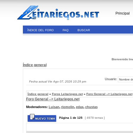
Principal
ÍNDICE DEL FORO
FAQ
BUSCAR
Bienvenido Inv
Índice general
Usuario:
Fecha actual Vie Ago 07, 2026 10:29 pm
Índice general
»
Foros Leitariegos.net
»
Foro General --> Leitariegos.net
Foro General --> Leitariegos.net
Moderadores:
Luisan
,
riomolin
,
edax
,
chustas
Página
1
de
125
[ 4978 temas ]