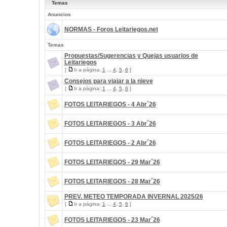
Temas
Anuncios
NORMAS - Foros Leitariegos.net
Temas
Propuestas/Sugerencias y Quejas usuarios de
Leitariegos
[
Ir a página:
1
...
4
,
5
,
6
]
Consejos para viajar a la nieve
[
Ir a página:
1
...
4
,
5
,
6
]
FOTOS LEITARIEGOS - 4 Abr´26
FOTOS LEITARIEGOS - 3 Abr´26
FOTOS LEITARIEGOS - 2 Abr´26
FOTOS LEITARIEGOS - 29 Mar´26
FOTOS LEITARIEGOS - 28 Mar´26
PREV. METEO TEMPORADA INVERNAL 2025/26
[
Ir a página:
1
...
4
,
5
,
6
]
FOTOS LEITARIEGOS - 23 Mar´26