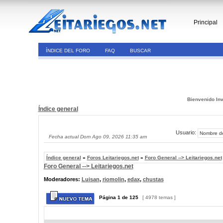
Principal
ÍNDICE DEL FORO
FAQ
BUSCAR
Bienvenido Inv
Índice general
Usuario:
Fecha actual Dom Ago 09, 2026 11:35 am
Índice general
»
Foros Leitariegos.net
»
Foro General --> Leitariegos.net
Foro General --> Leitariegos.net
Moderadores:
Luisan
,
riomolin
,
edax
,
chustas
Página
1
de
125
[ 4978 temas ]