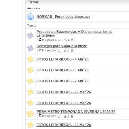
Temas
Anuncios
NORMAS - Foros Leitariegos.net
Temas
Propuestas/Sugerencias y Quejas usuarios de
Leitariegos
[
Ir a página:
1
...
4
,
5
,
6
]
Consejos para viajar a la nieve
[
Ir a página:
1
...
4
,
5
,
6
]
FOTOS LEITARIEGOS - 4 Abr´26
FOTOS LEITARIEGOS - 3 Abr´26
FOTOS LEITARIEGOS - 2 Abr´26
FOTOS LEITARIEGOS - 29 Mar´26
FOTOS LEITARIEGOS - 28 Mar´26
PREV. METEO TEMPORADA INVERNAL 2025/26
[
Ir a página:
1
...
4
,
5
,
6
]
FOTOS LEITARIEGOS - 23 Mar´26