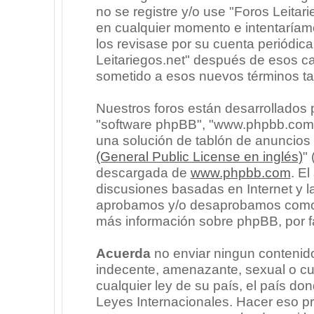
no se registre y/o use "Foros Leita
en cualquier momento e intentaríam
los revisase por su cuenta periódic
Leitariegos.net" después de esos c
sometido a esos nuevos términos ta
Nuestros foros están desarrollados p
"software phpBB", "www.phpbb.com"
una solución de tablón de anuncios l
(General Public License en inglés)
"
descargada de
www.phpbb.com
. E
discusiones basadas en Internet y l
aprobamos y/o desaprobamos como c
más información sobre phpBB, por fa
Acuerda
no enviar ningun contenido
indecente, amenazante, sexual o cua
cualquier ley de su país, el país don
Leyes Internacionales. Hacer eso p