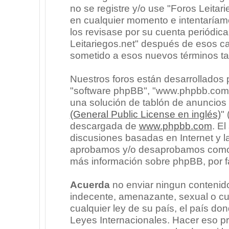
no se registre y/o use "Foros Leita
en cualquier momento e intentaríam
los revisase por su cuenta periódic
Leitariegos.net" después de esos c
sometido a esos nuevos términos ta
Nuestros foros están desarrollados p
"software phpBB", "www.phpbb.com"
una solución de tablón de anuncios l
(General Public License en inglés)
"
descargada de
www.phpbb.com
. E
discusiones basadas en Internet y l
aprobamos y/o desaprobamos como c
más información sobre phpBB, por fa
Acuerda
no enviar ningun contenido
indecente, amenazante, sexual o cua
cualquier ley de su país, el país don
Leyes Internacionales. Hacer eso p