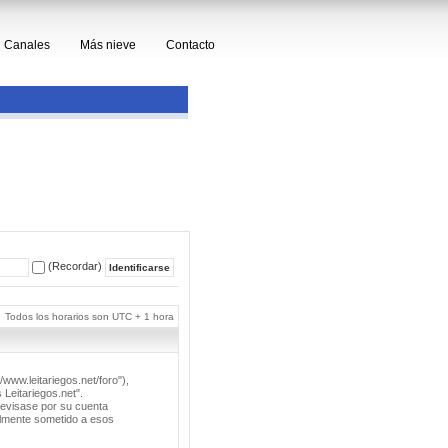
Canales
Más nieve
Contacto
(Recordar)
Todos los horarios son UTC + 1 hora
/www.leitariegos.net/foro"),
 Leitariegos.net".
revisase por su cuenta
lmente sometido a esos