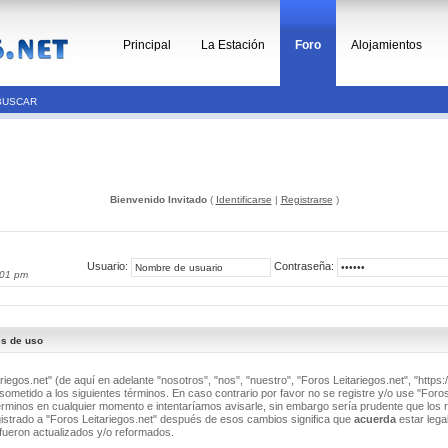
Principal
La Estación
Foro
Alojamientos
BUSCAR
Bienvenido Invitado
(
Identificarse
|
Registrarse
)
Usuario:
Contraseña:
:01 pm
es de uso
riegos.net" (de aquí en adelante "nosotros", "nos", "nuestro", "Foros Leitariegos.net", "https:/
ometido a los siguientes términos. En caso contrario por favor no se registre y/o use "Foros
minos en cualquier momento e intentaríamos avisarle, sin embargo sería prudente que los 
istrado a "Foros Leitariegos.net" después de esos cambios significa que
acuerda
estar lega
fueron actualizados y/o reformados.