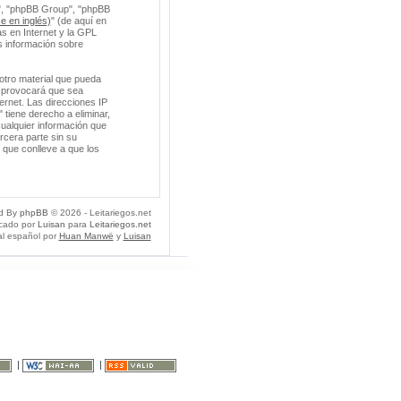
m", "phpBB Group", "phpBB
e en inglés)
" (de aquí en
s en Internet y la GPL
 información sobre
otro material que pueda
so provocará que sea
ernet. Las direcciones IP
 tiene derecho a eliminar,
ualquier información que
cera parte sin su
 que conlleve a que los
d By
phpBB
© 2026 - Leitariegos.net
icado por
Luisan
para
Leitariegos.net
al español por
Huan Manwë
y
Luisan
|
|