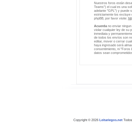
Nuestros foros están desa
Teams") el cual es una solu
adelante "GPL") y puede 
estrictamente los excluye
phpBB, por favor visite:
ht
Acuerda
no enviar ningun 
violar cualquier ley de su
inmediata y permanentement
de todos los envíos son r
editar, mover o cerrar cu
haya ingresado será almac
consentimiento, ni "Foros 
datos sean comprometido
Copyright © 2026
Leitariegos.net
Todos 