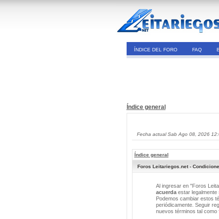
ÍNDICE DEL FORO
FAQ
Índice general
Fecha actual Sab Ago 08, 2026 12
Índice general
Foros Leitariegos.net - Condicion
Al ingresar en "Foros Leita
acuerda
estar legalmente s
Podemos cambiar estos tér
periódicamente. Seguir reg
nuevos términos tal como 