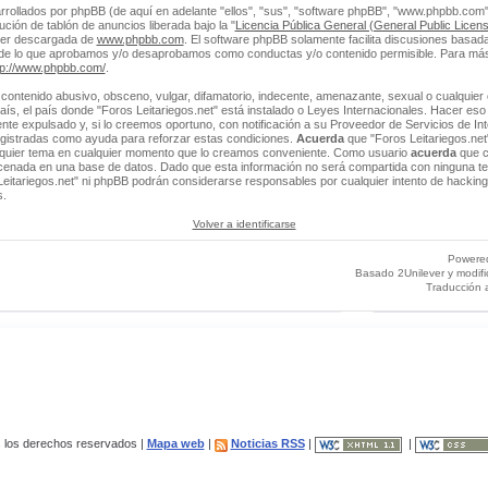
rrollados por phpBB (de aquí en adelante "ellos", "sus", "software phpBB", "www.phpbb.co
ción de tablón de anuncios liberada bajo la "
Licencia Pública General (General Public Licens
ser descargada de
www.phpbb.com
. El software phpBB solamente facilita discusiones basada
 de lo que aprobamos y/o desaprobamos como conductas y/o contenido permisible. Para más
tp://www.phpbb.com/
.
contenido abusivo, obsceno, vulgar, difamatorio, indecente, amenazante, sexual o cualquier 
 país, el país donde "Foros Leitariegos.net" está instalado o Leyes Internacionales. Hacer e
e expulsado y, si lo creemos oportuno, con notificación a su Proveedor de Servicios de Int
egistradas como ayuda para reforzar estas condiciones.
Acuerda
que "Foros Leitariegos.net"
alquier tema en cualquier momento que lo creamos conveniente. Como usuario
acuerda
que c
enada en una base de datos. Dado que esta información no será compartida con ninguna ter
Leitariegos.net" ni phpBB podrán considerarse responsables por cualquier intento de hacking
s.
Volver a identificarse
Powere
Basado 2Unilever y modif
Traducción 
los derechos reservados |
Mapa web
|
Noticias RSS
|
|