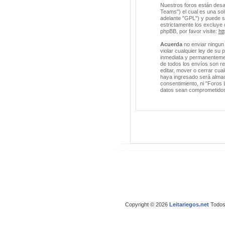
Nuestros foros están desa
Teams") el cual es una solu
adelante "GPL") y puede 
estrictamente los excluye
phpBB, por favor visite:
ht
Acuerda
no enviar ningun 
violar cualquier ley de su
inmediata y permanentement
de todos los envíos son r
editar, mover o cerrar cu
haya ingresado será almac
consentimiento, ni "Foros 
datos sean comprometido
Copyright © 2026
Leitariegos.net
Todos 