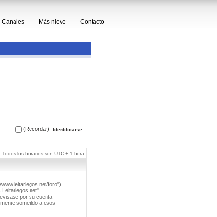
Canales
Más nieve
Contacto
(Recordar)
Todos los horarios son UTC + 1 hora
/www.leitariegos.net/foro"),
 Leitariegos.net".
revisase por su cuenta
lmente sometido a esos