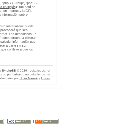
m", "phpBB Group", "phpBB
e en inglés)
" (de aquí en
s en Internet y la GPL
 información sobre
otro material que pueda
so provocará que sea
ernet. Las direcciones IP
 tiene derecho a eliminar,
ualquier información que
cera parte sin su
 que conlleve a que los
d By
phpBB
© 2026 - Leitariegos.net
icado por
Luisan
para
Leitariegos.net
al español por
Huan Manwë
y
Luisan
|
|