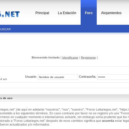
Principal
La Estación
Foro
Alojamientos
BUSCAR
Bienvenido Invitado
(
Identificarse
|
Registrarse
)
Usuario:
Contraseña:
44 am
es de uso
riegos.net" (de aquí en adelante "nosotros", "nos", "nuestro", "Foros Leitariegos.net", "https:/
ometido a los siguientes términos. En caso contrario por favor no se registre y/o use "Foros
minos en cualquier momento e intentaríamos avisarle, sin embargo sería prudente que los 
istrado a "Foros Leitariegos.net" después de esos cambios significa que
acuerda
estar lega
fueron actualizados y/o reformados.