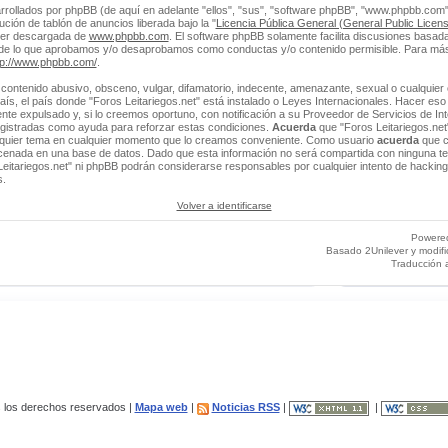
rrollados por phpBB (de aquí en adelante "ellos", "sus", "software phpBB", "www.phpbb.co
ción de tablón de anuncios liberada bajo la "
Licencia Pública General (General Public Licens
ser descargada de
www.phpbb.com
. El software phpBB solamente facilita discusiones basada
 de lo que aprobamos y/o desaprobamos como conductas y/o contenido permisible. Para más
tp://www.phpbb.com/
.
contenido abusivo, obsceno, vulgar, difamatorio, indecente, amenazante, sexual o cualquier 
 país, el país donde "Foros Leitariegos.net" está instalado o Leyes Internacionales. Hacer e
e expulsado y, si lo creemos oportuno, con notificación a su Proveedor de Servicios de Int
egistradas como ayuda para reforzar estas condiciones.
Acuerda
que "Foros Leitariegos.net"
alquier tema en cualquier momento que lo creamos conveniente. Como usuario
acuerda
que c
enada en una base de datos. Dado que esta información no será compartida con ninguna ter
Leitariegos.net" ni phpBB podrán considerarse responsables por cualquier intento de hacking
s.
Volver a identificarse
Powere
Basado 2Unilever y modif
Traducción 
los derechos reservados |
Mapa web
|
Noticias RSS
|
|