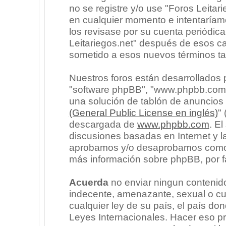
no se registre y/o use "Foros Leita
en cualquier momento e intentaríam
los revisase por su cuenta periódic
Leitariegos.net" después de esos c
sometido a esos nuevos términos ta
Nuestros foros están desarrollados p
"software phpBB", "www.phpbb.com"
una solución de tablón de anuncios l
(General Public License en inglés)
"
descargada de
www.phpbb.com
. E
discusiones basadas en Internet y l
aprobamos y/o desaprobamos como c
más información sobre phpBB, por fa
Acuerda
no enviar ningun contenido
indecente, amenazante, sexual o cua
cualquier ley de su país, el país don
Leyes Internacionales. Hacer eso p