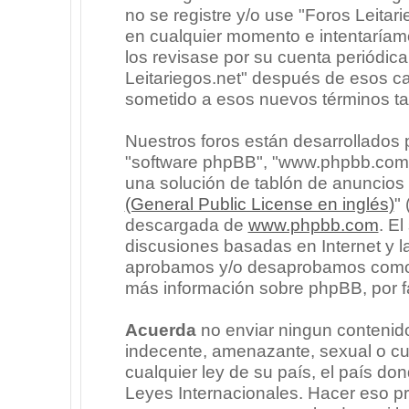
no se registre y/o use "Foros Leita
en cualquier momento e intentaríam
los revisase por su cuenta periódic
Leitariegos.net" después de esos c
sometido a esos nuevos términos ta
Nuestros foros están desarrollados p
"software phpBB", "www.phpbb.com"
una solución de tablón de anuncios l
(General Public License en inglés)
"
descargada de
www.phpbb.com
. E
discusiones basadas en Internet y l
aprobamos y/o desaprobamos como c
más información sobre phpBB, por fa
Acuerda
no enviar ningun contenido
indecente, amenazante, sexual o cua
cualquier ley de su país, el país don
Leyes Internacionales. Hacer eso p