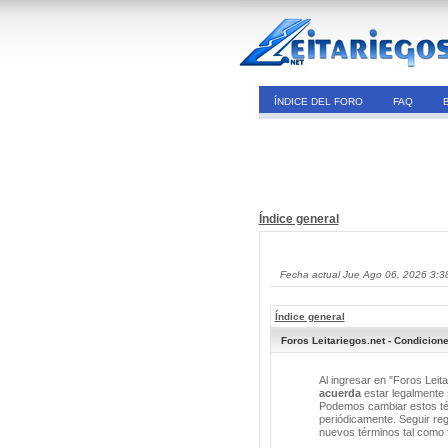
ÍNDICE DEL FORO
FAQ
Índice general
Fecha actual Jue Ago 06, 2026 3:3
Índice general
Foros Leitariegos.net - Condicion
Al ingresar en "Foros Leita
acuerda
estar legalmente s
Podemos cambiar estos tér
periódicamente. Seguir reg
nuevos términos tal como 