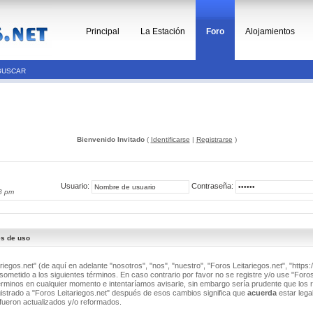
Principal
La Estación
Foro
Alojamientos
BUSCAR
Bienvenido Invitado
(
Identificarse
|
Registrarse
)
Usuario:
Contraseña:
8 pm
es de uso
riegos.net" (de aquí en adelante "nosotros", "nos", "nuestro", "Foros Leitariegos.net", "https:/
ometido a los siguientes términos. En caso contrario por favor no se registre y/o use "Foros
minos en cualquier momento e intentaríamos avisarle, sin embargo sería prudente que los 
istrado a "Foros Leitariegos.net" después de esos cambios significa que
acuerda
estar lega
fueron actualizados y/o reformados.