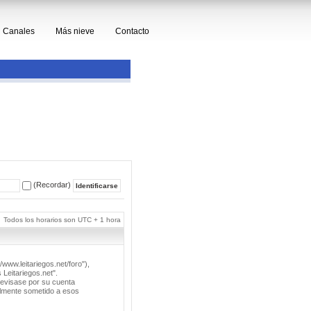
Canales
Más nieve
Contacto
(Recordar)
Todos los horarios son UTC + 1 hora
/www.leitariegos.net/foro"),
 Leitariegos.net".
revisase por su cuenta
lmente sometido a esos