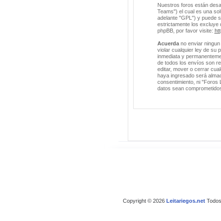
Nuestros foros están desa
Teams") el cual es una solu
adelante "GPL") y puede 
estrictamente los excluye
phpBB, por favor visite:
ht
Acuerda
no enviar ningun 
violar cualquier ley de su
inmediata y permanentement
de todos los envíos son r
editar, mover o cerrar cu
haya ingresado será almac
consentimiento, ni "Foros 
datos sean comprometido
Copyright © 2026
Leitariegos.net
Todos 