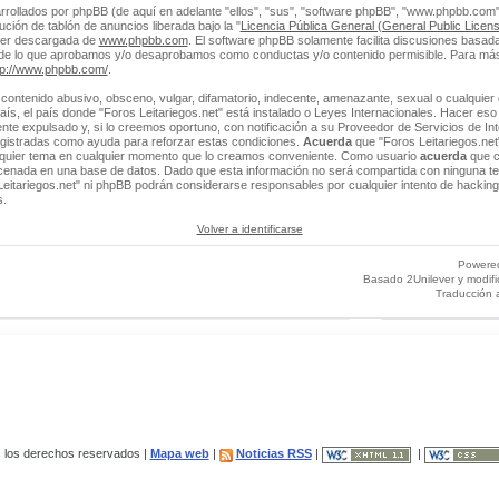
rrollados por phpBB (de aquí en adelante "ellos", "sus", "software phpBB", "www.phpbb.co
ción de tablón de anuncios liberada bajo la "
Licencia Pública General (General Public Licens
ser descargada de
www.phpbb.com
. El software phpBB solamente facilita discusiones basada
 de lo que aprobamos y/o desaprobamos como conductas y/o contenido permisible. Para más
tp://www.phpbb.com/
.
contenido abusivo, obsceno, vulgar, difamatorio, indecente, amenazante, sexual o cualquier 
 país, el país donde "Foros Leitariegos.net" está instalado o Leyes Internacionales. Hacer e
e expulsado y, si lo creemos oportuno, con notificación a su Proveedor de Servicios de Int
egistradas como ayuda para reforzar estas condiciones.
Acuerda
que "Foros Leitariegos.net"
alquier tema en cualquier momento que lo creamos conveniente. Como usuario
acuerda
que c
enada en una base de datos. Dado que esta información no será compartida con ninguna ter
Leitariegos.net" ni phpBB podrán considerarse responsables por cualquier intento de hacking
s.
Volver a identificarse
Powere
Basado 2Unilever y modif
Traducción 
los derechos reservados |
Mapa web
|
Noticias RSS
|
|