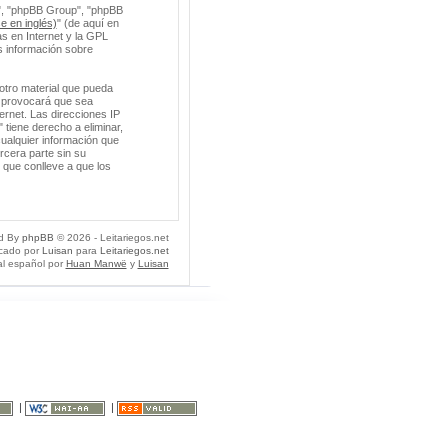
m", "phpBB Group", "phpBB
e en inglés)
" (de aquí en
s en Internet y la GPL
 información sobre
otro material que pueda
so provocará que sea
ernet. Las direcciones IP
 tiene derecho a eliminar,
ualquier información que
cera parte sin su
 que conlleve a que los
d By
phpBB
© 2026 - Leitariegos.net
icado por
Luisan
para
Leitariegos.net
al español por
Huan Manwë
y
Luisan
|
|