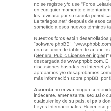
no se registre y/o use "Foros Leita
en cualquier momento e intentaríam
los revisase por su cuenta periódic
Leitariegos.net" después de esos c
sometido a esos nuevos términos ta
Nuestros foros están desarrollados p
"software phpBB", "www.phpbb.com"
una solución de tablón de anuncios l
(General Public License en inglés)
"
descargada de
www.phpbb.com
. E
discusiones basadas en Internet y l
aprobamos y/o desaprobamos como c
más información sobre phpBB, por fa
Acuerda
no enviar ningun contenido
indecente, amenazante, sexual o cua
cualquier ley de su país, el país don
Leyes Internacionales. Hacer eso p