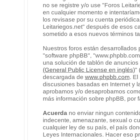
no se registre y/o use "Foros Leita
en cualquier momento e intentaríam
los revisase por su cuenta periódic
Leitariegos.net" después de esos c
sometido a esos nuevos términos ta
Nuestros foros están desarrollados p
"software phpBB", "www.phpbb.com"
una solución de tablón de anuncios l
(General Public License en inglés)
"
descargada de
www.phpbb.com
. E
discusiones basadas en Internet y l
aprobamos y/o desaprobamos como c
más información sobre phpBB, por fa
Acuerda
no enviar ningun contenido
indecente, amenazante, sexual o cua
cualquier ley de su país, el país don
Leyes Internacionales. Hacer eso p