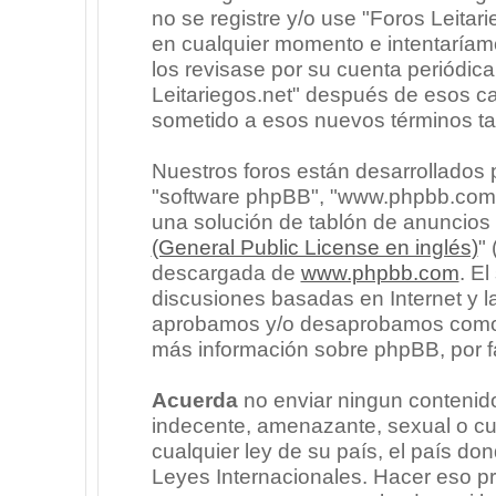
no se registre y/o use "Foros Leita
en cualquier momento e intentaríam
los revisase por su cuenta periódic
Leitariegos.net" después de esos c
sometido a esos nuevos términos ta
Nuestros foros están desarrollados p
"software phpBB", "www.phpbb.com"
una solución de tablón de anuncios l
(General Public License en inglés)
"
descargada de
www.phpbb.com
. E
discusiones basadas en Internet y l
aprobamos y/o desaprobamos como c
más información sobre phpBB, por fa
Acuerda
no enviar ningun contenido
indecente, amenazante, sexual o cua
cualquier ley de su país, el país don
Leyes Internacionales. Hacer eso p