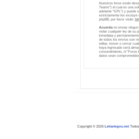
Nuestros foros están desa
Teams") el cual es una solu
adelante "GPL") y puede 
estrictamente los excluye
phpBB, por favor visite:
ht
Acuerda
no enviar ningun 
violar cualquier ley de su
inmediata y permanentement
de todos los envíos son r
editar, mover o cerrar cu
haya ingresado será almac
consentimiento, ni "Foros 
datos sean comprometido
Copyright © 2026
Leitariegos.net
Todos 