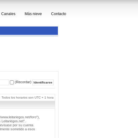
Canales
Más nieve
Contacto
(Recordar)
Todos los horarios son UTC + 1 hora
/www.leitariegos.net/foro"),
 Leitariegos.net".
revisase por su cuenta
lmente sometido a esos