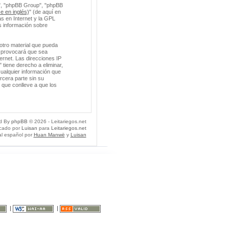
m", "phpBB Group", "phpBB
e en inglés)
" (de aquí en
s en Internet y la GPL
 información sobre
otro material que pueda
so provocará que sea
ernet. Las direcciones IP
 tiene derecho a eliminar,
ualquier información que
cera parte sin su
 que conlleve a que los
d By
phpBB
© 2026 - Leitariegos.net
icado por
Luisan
para
Leitariegos.net
al español por
Huan Manwë
y
Luisan
|
|