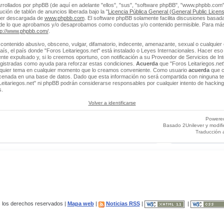
rrollados por phpBB (de aquí en adelante "ellos", "sus", "software phpBB", "www.phpbb.co
ción de tablón de anuncios liberada bajo la "
Licencia Pública General (General Public Licens
ser descargada de
www.phpbb.com
. El software phpBB solamente facilita discusiones basada
 de lo que aprobamos y/o desaprobamos como conductas y/o contenido permisible. Para más
tp://www.phpbb.com/
.
contenido abusivo, obsceno, vulgar, difamatorio, indecente, amenazante, sexual o cualquier 
 país, el país donde "Foros Leitariegos.net" está instalado o Leyes Internacionales. Hacer e
e expulsado y, si lo creemos oportuno, con notificación a su Proveedor de Servicios de Int
egistradas como ayuda para reforzar estas condiciones.
Acuerda
que "Foros Leitariegos.net"
alquier tema en cualquier momento que lo creamos conveniente. Como usuario
acuerda
que c
enada en una base de datos. Dado que esta información no será compartida con ninguna ter
Leitariegos.net" ni phpBB podrán considerarse responsables por cualquier intento de hacking
s.
Volver a identificarse
Powere
Basado 2Unilever y modif
Traducción 
los derechos reservados |
Mapa web
|
Noticias RSS
|
|