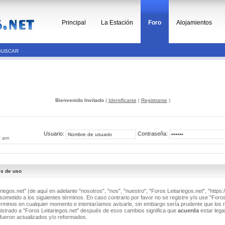
Principal
La Estación
Foro
Alojamientos
BUSCAR
Bienvenido Invitado
(
Identificarse
|
Registrarse
)
Usuario:
Contraseña:
2 am
es de uso
riegos.net" (de aquí en adelante "nosotros", "nos", "nuestro", "Foros Leitariegos.net", "https:/
ometido a los siguientes términos. En caso contrario por favor no se registre y/o use "Foros
minos en cualquier momento e intentaríamos avisarle, sin embargo sería prudente que los 
istrado a "Foros Leitariegos.net" después de esos cambios significa que
acuerda
estar lega
fueron actualizados y/o reformados.