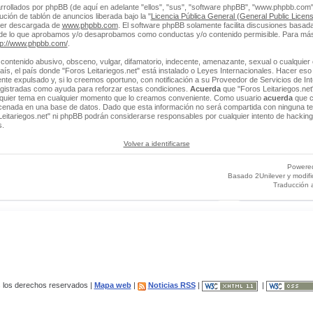
rrollados por phpBB (de aquí en adelante "ellos", "sus", "software phpBB", "www.phpbb.co
ción de tablón de anuncios liberada bajo la "
Licencia Pública General (General Public Licens
ser descargada de
www.phpbb.com
. El software phpBB solamente facilita discusiones basada
 de lo que aprobamos y/o desaprobamos como conductas y/o contenido permisible. Para más
tp://www.phpbb.com/
.
contenido abusivo, obsceno, vulgar, difamatorio, indecente, amenazante, sexual o cualquier 
 país, el país donde "Foros Leitariegos.net" está instalado o Leyes Internacionales. Hacer e
e expulsado y, si lo creemos oportuno, con notificación a su Proveedor de Servicios de Int
egistradas como ayuda para reforzar estas condiciones.
Acuerda
que "Foros Leitariegos.net"
alquier tema en cualquier momento que lo creamos conveniente. Como usuario
acuerda
que c
enada en una base de datos. Dado que esta información no será compartida con ninguna ter
Leitariegos.net" ni phpBB podrán considerarse responsables por cualquier intento de hacking
s.
Volver a identificarse
Powere
Basado 2Unilever y modif
Traducción 
los derechos reservados |
Mapa web
|
Noticias RSS
|
|