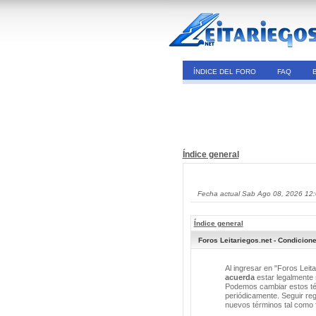
ÍNDICE DEL FORO
FAQ
Índice general
Fecha actual Sab Ago 08, 2026 12
Índice general
Foros Leitariegos.net - Condicion
Al ingresar en "Foros Leita
acuerda
estar legalmente s
Podemos cambiar estos tér
periódicamente. Seguir reg
nuevos términos tal como 