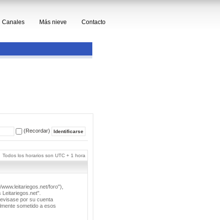
Canales
Más nieve
Contacto
(Recordar)
Todos los horarios son UTC + 1 hora
/www.leitariegos.net/foro"),
 Leitariegos.net".
revisase por su cuenta
lmente sometido a esos