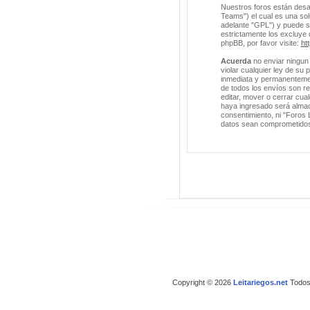
Nuestros foros están desa
Teams") el cual es una solu
adelante "GPL") y puede 
estrictamente los excluye
phpBB, por favor visite:
ht
Acuerda
no enviar ningun 
violar cualquier ley de su
inmediata y permanentement
de todos los envíos son r
editar, mover o cerrar cu
haya ingresado será almac
consentimiento, ni "Foros 
datos sean comprometido
Copyright © 2026
Leitariegos.net
Todos 