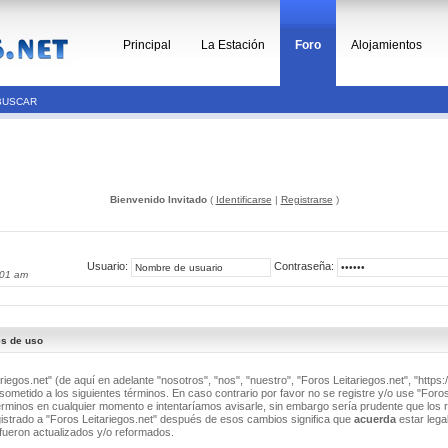
Principal
La Estación
Foro
Alojamientos
BUSCAR
Bienvenido Invitado
(
Identificarse
|
Registrarse
)
Usuario:
Contraseña:
:01 am
es de uso
riegos.net" (de aquí en adelante "nosotros", "nos", "nuestro", "Foros Leitariegos.net", "https:/
ometido a los siguientes términos. En caso contrario por favor no se registre y/o use "Foros
minos en cualquier momento e intentaríamos avisarle, sin embargo sería prudente que los 
istrado a "Foros Leitariegos.net" después de esos cambios significa que
acuerda
estar lega
fueron actualizados y/o reformados.