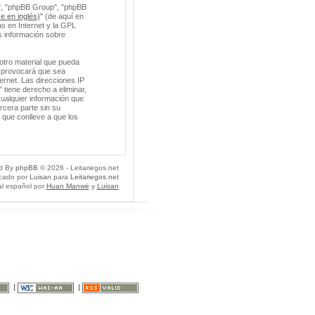
m", "phpBB Group", "phpBB
e en inglés)
" (de aquí en
s en Internet y la GPL
 información sobre
otro material que pueda
so provocará que sea
ernet. Las direcciones IP
 tiene derecho a eliminar,
ualquier información que
cera parte sin su
 que conlleve a que los
d By
phpBB
© 2026 - Leitariegos.net
icado por
Luisan
para
Leitariegos.net
al español por
Huan Manwë
y
Luisan
|
|