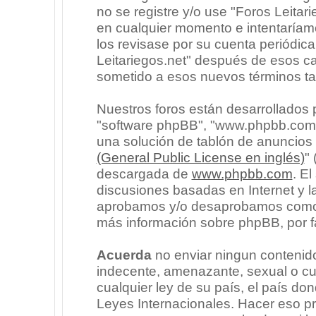
no se registre y/o use "Foros Leita
en cualquier momento e intentaríam
los revisase por su cuenta periódic
Leitariegos.net" después de esos c
sometido a esos nuevos términos ta
Nuestros foros están desarrollados p
"software phpBB", "www.phpbb.com"
una solución de tablón de anuncios l
(General Public License en inglés)
"
descargada de
www.phpbb.com
. E
discusiones basadas en Internet y l
aprobamos y/o desaprobamos como c
más información sobre phpBB, por fa
Acuerda
no enviar ningun contenido
indecente, amenazante, sexual o cua
cualquier ley de su país, el país don
Leyes Internacionales. Hacer eso p