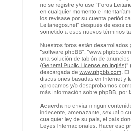
no se registre y/o use "Foros Leita
en cualquier momento e intentaríam
los revisase por su cuenta periódic
Leitariegos.net" después de esos c
sometido a esos nuevos términos ta
Nuestros foros están desarrollados p
"software phpBB", "www.phpbb.com"
una solución de tablón de anuncios l
(General Public License en inglés)
"
descargada de
www.phpbb.com
. E
discusiones basadas en Internet y l
aprobamos y/o desaprobamos como c
más información sobre phpBB, por fa
Acuerda
no enviar ningun contenido
indecente, amenazante, sexual o cua
cualquier ley de su país, el país don
Leyes Internacionales. Hacer eso p