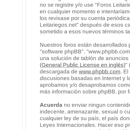
no se registre y/o use "Foros Leita
en cualquier momento e intentaríam
los revisase por su cuenta periódic
Leitariegos.net" después de esos c
sometido a esos nuevos términos ta
Nuestros foros están desarrollados p
"software phpBB", "www.phpbb.com"
una solución de tablón de anuncios l
(General Public License en inglés)
"
descargada de
www.phpbb.com
. E
discusiones basadas en Internet y l
aprobamos y/o desaprobamos como c
más información sobre phpBB, por fa
Acuerda
no enviar ningun contenido
indecente, amenazante, sexual o cua
cualquier ley de su país, el país don
Leyes Internacionales. Hacer eso p