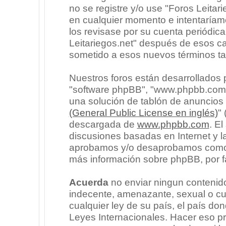
no se registre y/o use "Foros Leita
en cualquier momento e intentaríam
los revisase por su cuenta periódic
Leitariegos.net" después de esos c
sometido a esos nuevos términos ta
Nuestros foros están desarrollados p
"software phpBB", "www.phpbb.com"
una solución de tablón de anuncios l
(General Public License en inglés)
"
descargada de
www.phpbb.com
. E
discusiones basadas en Internet y l
aprobamos y/o desaprobamos como c
más información sobre phpBB, por fa
Acuerda
no enviar ningun contenido
indecente, amenazante, sexual o cua
cualquier ley de su país, el país don
Leyes Internacionales. Hacer eso p