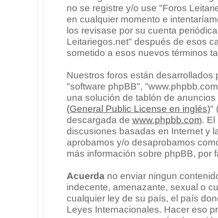
no se registre y/o use "Foros Leita
en cualquier momento e intentaríam
los revisase por su cuenta periódic
Leitariegos.net" después de esos c
sometido a esos nuevos términos ta
Nuestros foros están desarrollados p
"software phpBB", "www.phpbb.com"
una solución de tablón de anuncios l
(General Public License en inglés)
"
descargada de
www.phpbb.com
. E
discusiones basadas en Internet y l
aprobamos y/o desaprobamos como c
más información sobre phpBB, por fa
Acuerda
no enviar ningun contenido
indecente, amenazante, sexual o cua
cualquier ley de su país, el país don
Leyes Internacionales. Hacer eso p