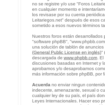
no se registre y/o use "Foros Leita
en cualquier momento e intentaríam
los revisase por su cuenta periódic
Leitariegos.net" después de esos c
sometido a esos nuevos términos ta
Nuestros foros están desarrollados p
"software phpBB", "www.phpbb.com"
una solución de tablón de anuncios l
(General Public License en inglés)
"
descargada de
www.phpbb.com
. E
discusiones basadas en Internet y l
aprobamos y/o desaprobamos como c
más información sobre phpBB, por fa
Acuerda
no enviar ningun contenido
indecente, amenazante, sexual o cua
cualquier ley de su país, el país don
Leyes Internacionales. Hacer eso p