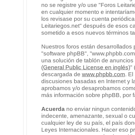
no se registre y/o use "Foros Leita
en cualquier momento e intentaríam
los revisase por su cuenta periódic
Leitariegos.net" después de esos c
sometido a esos nuevos términos ta
Nuestros foros están desarrollados p
"software phpBB", "www.phpbb.com"
una solución de tablón de anuncios l
(General Public License en inglés)
"
descargada de
www.phpbb.com
. E
discusiones basadas en Internet y l
aprobamos y/o desaprobamos como c
más información sobre phpBB, por fa
Acuerda
no enviar ningun contenido
indecente, amenazante, sexual o cua
cualquier ley de su país, el país don
Leyes Internacionales. Hacer eso p