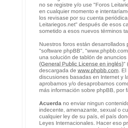
no se registre y/o use "Foros Leita
en cualquier momento e intentaríam
los revisase por su cuenta periódic
Leitariegos.net" después de esos c
sometido a esos nuevos términos ta
Nuestros foros están desarrollados p
"software phpBB", "www.phpbb.com"
una solución de tablón de anuncios l
(General Public License en inglés)
"
descargada de
www.phpbb.com
. E
discusiones basadas en Internet y l
aprobamos y/o desaprobamos como c
más información sobre phpBB, por fa
Acuerda
no enviar ningun contenido
indecente, amenazante, sexual o cua
cualquier ley de su país, el país don
Leyes Internacionales. Hacer eso p